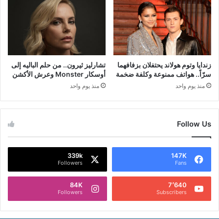
زندايا وتوم هولاند يحتفلان بزفافهما
تشارليز ثيرون.. من حلم الباليه إلى
سرّاً.. هواتف ممنوعة وكلفة ضخمة
أوسكار Monster وعرش الأكشن
منذ يوم واحد
منذ يوم واحد
Follow Us
339k
147K
Followers
Fans
84K
7٬640
Followers
Subscribers