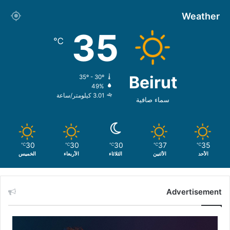
Weather
35
℃
Beirut
35º - 30º
49%
3.01 كيلومتر/ساعة
سماء صافية
30
30
30
37
35
℃
℃
℃
℃
℃
الأحد
الأثنين
الثلاثاء
الأربعاء
الخميس
Advertisement