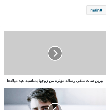
main
بيرين
سات
تتلقى
رسالة
مؤثرة
من
زوجها
بمناسبة
عيد
ميلادها
بيرين سات تتلقى رسالة مؤثرة من زوجها بمناسبة عيد ميلادها
تشاغلار
ارطغرل
في
أحدث