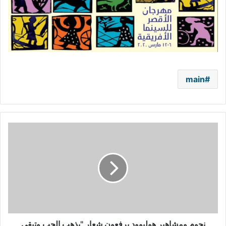
main
نجوم
ومشاهير
هوليوود
يرفعون
شعار
"يذهب
الحب
وتبقى
الصداقة"
نجوم ومشاهير هوليوود يرفعون شعار "يذهب الحب وتبقى