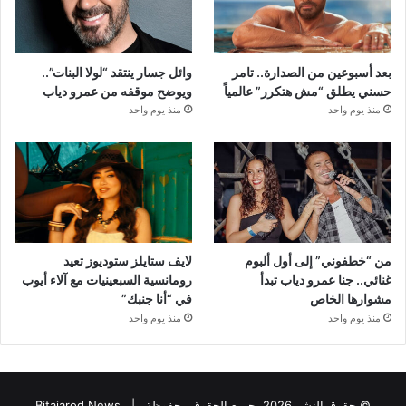
بعد أسبوعين من الصدارة.. تامر
وائل جسار ينتقد “لولا البنات”..
حسني يطلق “مش هتكرر” عالمياً
ويوضح موقفه من عمرو دياب
منذ يوم واحد
منذ يوم واحد
من “خطفوني” إلى أول ألبوم
لايف ستايلز ستوديوز تعيد
غنائي.. جنا عمرو دياب تبدأ
رومانسية السبعينيات مع آلاء أيوب
مشوارها الخاص
في “أنا جنبك”
منذ يوم واحد
منذ يوم واحد
© حقوق النشر 2026، جميع الحقوق محفوظة |
Bitajarod News