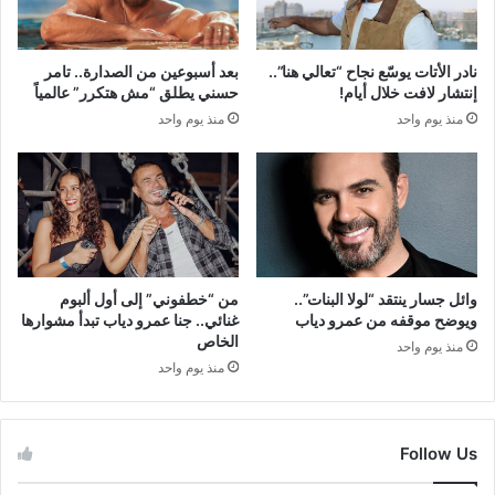
نادر الأتات يوسّع نجاح “تعالي هنا”..
بعد أسبوعين من الصدارة.. تامر
إنتشار لافت خلال أيام!
حسني يطلق “مش هتكرر” عالمياً
منذ يوم واحد
منذ يوم واحد
وائل جسار ينتقد “لولا البنات”..
من “خطفوني” إلى أول ألبوم
ويوضح موقفه من عمرو دياب
غنائي.. جنا عمرو دياب تبدأ مشوارها
الخاص
منذ يوم واحد
منذ يوم واحد
Follow Us