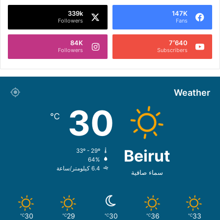
339k
147K
Followers
Fans
84K
7٬640
Followers
Subscribers
Weather
30
℃
Beirut
33º - 29º
64%
6.4 كيلومتر/ساعة
سماء صافية
30
29
30
36
33
℃
℃
℃
℃
℃