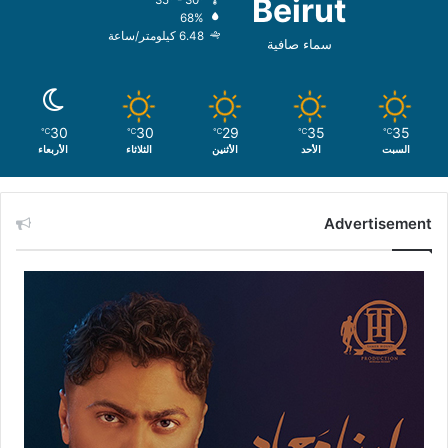
Beirut
68%
6.48 كيلومتر/ساعة
سماء صافية
30
30
29
35
35
℃
℃
℃
℃
℃
السبت
الأحد
الأثنين
الثلاثاء
الأربعاء
Advertisement