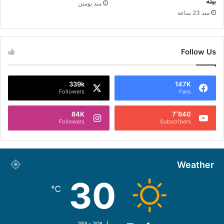
بيته
منذ يومين
منذ 23 ساعة
Follow Us
339k
147K
Followers
Fans
84K
7٬640
Followers
Subscribers
Weather
30
℃
35º - 30º