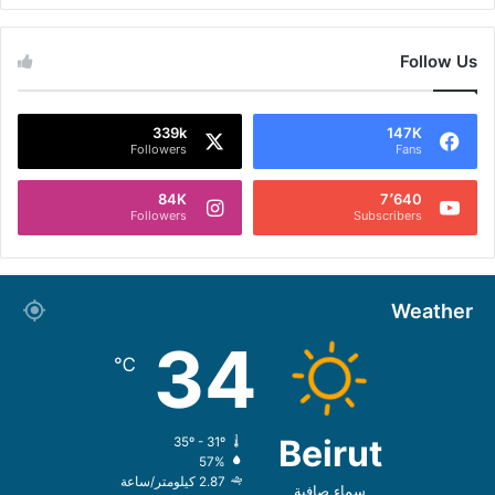
Follow Us
339k
147K
Followers
Fans
84K
7٬640
Followers
Subscribers
Weather
34
℃
Beirut
35º - 31º
57%
2.87 كيلومتر/ساعة
سماء صافية