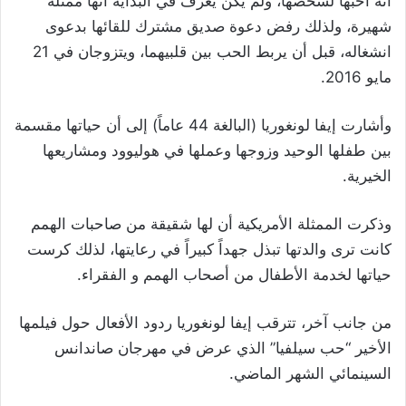
أنه أحبها لشخصها، ولم يكن يعرف في البداية أنها ممثلة
شهيرة، ولذلك رفض دعوة صديق مشترك للقائها بدعوى
انشغاله، قبل أن يربط الحب بين قلبيهما، ويتزوجان في 21
مايو 2016.
وأشارت إيفا لونغوريا (البالغة 44 عاماً) إلى أن حياتها مقسمة
بين طفلها الوحيد وزوجها وعملها في هوليوود ومشاريعها
الخيرية.
وذكرت الممثلة الأمريكية أن لها شقيقة من صاحبات الهمم
كانت ترى والدتها تبذل جهداً كبيراً في رعايتها، لذلك كرست
حياتها لخدمة الأطفال من أصحاب الهمم و الفقراء.
من جانب آخر، تترقب إيفا لونغوريا ردود الأفعال حول فيلمها
الأخير “حب سيلفيا” الذي عرض في مهرجان صاندانس
السينمائي الشهر الماضي.