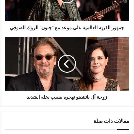
مع
"جنون"
الروك
الصوفي
جمهور القرية العالمية على موعد مع "جنون" الروك الصوفي
زوجة
آل
باتشينو
تهجره
بسبب
بخله
الشديد
زوجة آل باتشينو تهجره بسبب بخله الشديد
مقالات ذات صلة