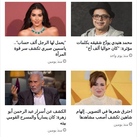
محمد هنيدي يودّع شقيقه بكلمات
“يعمل لها الرجل ألف حساب”..
مؤثرة: “كان حواليا ألف أخ”
ياسمين صبري تكشف سر قوة
المرأة
منذ يوم واحد
منذ يومين
احترق شعرها في التصوير.. إلهام
الكشف عن أسرار عبد الرحمن أبو
شاهين تكشف أصعب مشاهدها
زهرة: كان يسارياً والمسرح القومي
بيته
منذ يومين
منذ يومين