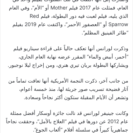
العام، فمثلت عام 2017 فيلم
Mother
أو “الأم”، وفي العام
الذي يليه، فيلم لعبت فيه دور البطولة، فيلم
Red
Sparrow
أو “العصفور الأحمر”، واكتفت عام 2019 بفيلم
“طائر الفينيق المظلم”.
وذكرت لورانس أنها تعكف حالياً على قراءة سيناريو فيلم
“أحمر، أبيض والماء” المقرر عرضه نهاية العام الجاري،
ويشاركها البطولة بريان تيري هنري، ومن إخراج ليلا نوجبور.
من جانب آخر، ذكرت النجمة الأمريكية أنها تعافت تماماً من
آثار فضيحة تسريب صور جريئة لها، منذ خمسة أعوام،
وتشعر أن الأيام المقبلة ستكون أكثر نجاحاً وسعادة.
وكانت جينيفر لورانس قد نالت جائزة أوسكار أفضل ممثلة
عام 2012 عن دورها في فيلم “العلاج بالأمل”، وحققت نجاحاً
جماهيرياً كبيراً في سلسلة أفلام “ألعاب الجوع”.