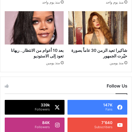
منذ يوم واحد
منذ يوم واحد
شاكيرا تعيد الزمن 30 عاماً بصورة
بعد 10 أعوام من الانتظار.. ريهانا
حيّرت الجمهور
تعود إلى الاستوديو
منذ يومين
منذ يومين
Follow Us
339k
147K
Followers
Fans
84K
7٬640
Followers
Subscribers