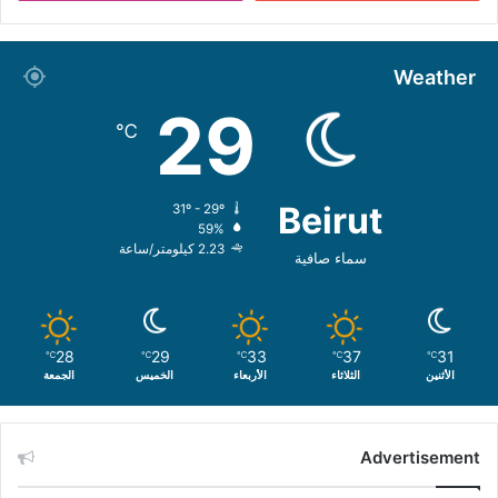
Weather
29
℃
Beirut
31º - 29º
59%
2.23 كيلومتر/ساعة
سماء صافية
28
29
33
37
31
℃
℃
℃
℃
℃
الأثنين
الثلاثاء
الأربعاء
الخميس
الجمعة
Advertisement