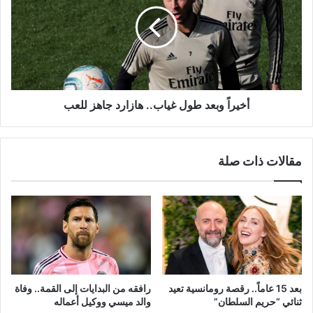
طول
غياب..
هازارد
جاهز
للعب
أخيراً وبعد طول غياب.. هازارد جاهز للعب
مقالات ذات صلة
بعد 15 عاماً.. رقصة رومانسية تعيد
رافقه من البدايات إلى القمة.. وفاة
ثنائي “حريم السلطان”
والد ميسي ووكيل أعماله