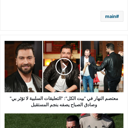
main
معتصم
النهار
في
"بيت
الكل":
"التعليقات
السلبية
لا
تؤثر
بي"
معتصم النهار في "بيت الكل": "التعليقات السلبية لا تؤثر بي"
وصادق
وصادق الصباح يصفه بنجم المستقبل
الصباح
يصفه
أخيراً
بنجم
وبعد
المستقبل