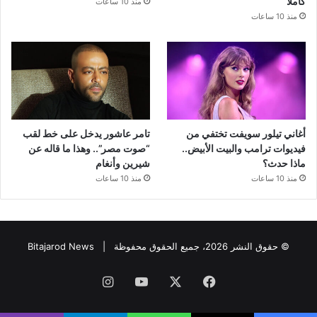
كاملاً
منذ 10 ساعات
منذ 10 ساعات
أغاني تيلور سويفت تختفي من
تامر عاشور يدخل على خط لقب
فيديوات ترامب والبيت الأبيض..
“صوت مصر”.. وهذا ما قاله عن
ماذا حدث؟
شيرين وأنغام
منذ 10 ساعات
منذ 10 ساعات
© حقوق النشر 2026، جميع الحقوق محفوظة |
Bitajarod News
فيسبوك
‫X
‫YouTube
انستقرام