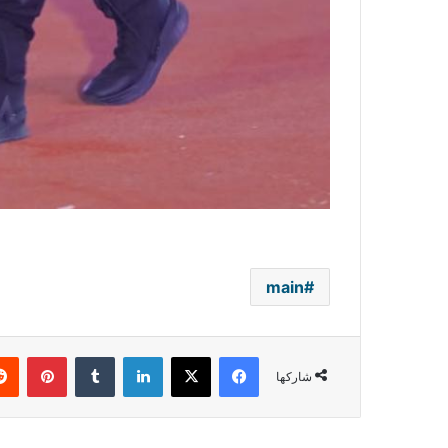
main
فيسبوك
‫X
لينكدإن
بينتي
شاركها