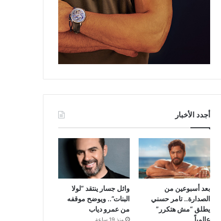
أجدد الأخبار
بعد أسبوعين من
وائل جسار ينتقد “لولا
الصدارة.. تامر حسني
البنات”.. ويوضح موقفه
يطلق “مش هتكرر”
من عمرو دياب
عالمياً
منذ 19 ساعة