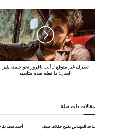
تصرف
غير
متوقع
لـ
ألب
نافروز
نحو
حبيبته
يثير
تصرف غير متوقع لـ ​ألب نافروز نحو حبيبته يثير
الجدل:
الجدل: ما فعله صدم متابعيه
ما
فعله
صدم
متابعيه
مقالات ذات صلة
ماجد المهندس يفتتح حفلات صيف
أحمد سعد يفا