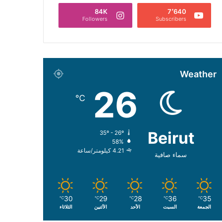
84K
7٬640
Followers
Subscribers
Weather
26
℃
Beirut
35º - 26º
58%
4.21 كيلومتر/ساعة
سماء صافية
30
29
28
36
35
℃
℃
℃
℃
℃
الجمعة
السبت
الأحد
الأثنين
الثلاثاء