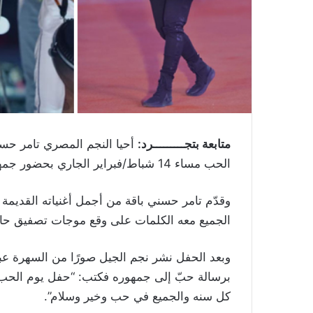
متابعة بتجـــــــــرد:
أحيا النجم المصري تامر حسني ح
الحب مساء 14 شباط/فبراير الجاري بحضور جمهور غفير تخطى الـ100 ألف شخص.
وقدّم تامر حسني باقة من أجمل أغنياته القديمة 
الجميع معه الكلمات على وقع موجات تصفيق حارّ
وبعد الحفل نشر نجم الجيل صورًا من السهرة عب
برسالة حبّ إلى جمهوره فكتب: “حفل يوم الحب 
كل سنه والجميع في حب وخير وسلام”.