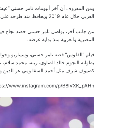
ومن المعروف أن آخر ألبومات تامر حسني “عي
العربي خلال عام 2019 ويحافظ منذ طرحه على المراتب الأولى في المتاجر الفنية الكبرى.
من جانب آخر، يواصل تامر حسني حصد نجاح فيلمه
المصرية والعربية منذ بداية عرضه.
فيلم “الفلوس” قصة تامر حسني، وسيناريو وحوا
بطولته النجوم خالد الصاوى، زينة، محمد سلام، 
كضيوف شرف مثل أحمد السقا ومي عز الدين وغ
ps://www.instagram.com/p/B8lVXK_pAHh/