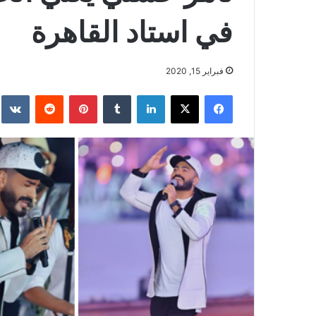
في استاد القاهرة
فبراير 15, 2020
فيسبوك
‫X
لينكدإن
بينتيريست