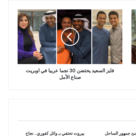
فايز
السعيد
يحتضن
30
نجما
عربيا
في
اوبريت
صناع
الأمل
فايز السعيد يحتضن 30 نجما عربيا في اوبريت
صناع الأمل
جئ جمهور الساحل
بيروت تحتفي بـ وائل كفوري.. نجاح