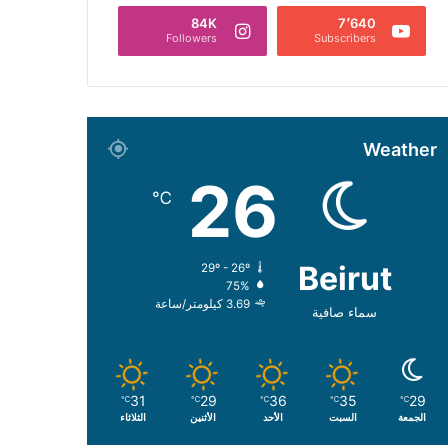
84K
7٬640
Followers
Subscribers
Weather
26
℃
Beirut
29º - 26º
75%
3.69 كيلومتر/ساعة
سماء صافية
31
29
36
35
29
℃
℃
℃
℃
℃
الجمعة
السبت
الأحد
الأثنين
الثلاثاء