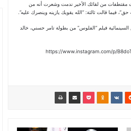
ت مقتطفات من لقائك الأخير ندمت وشعرت أنه من
ق”، فيما قالت ثالثة: “الله يقويك يازينه وينصرك عليه”.
 السينمائية فيلم “الفلوس” من بطولة تامر حسني، خالد
https://www.instagram.com/p/B8d
ريست
Odnoklassniki
‫Pocket
مشاركة عبر البريد
طباعة
سنوب