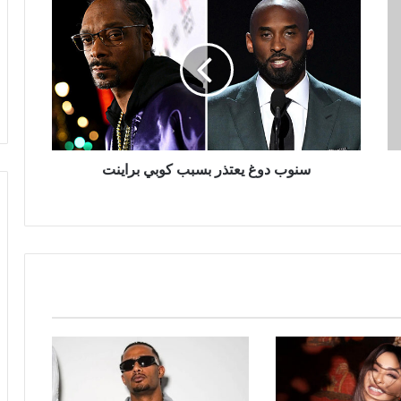
دوغ
يعتذر
بسبب
كوبي
براينت
سنوب دوغ يعتذر بسبب كوبي براينت