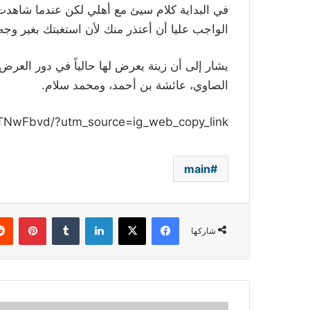
في البداية كلام سيئ مع أهلي لكن عندما شاهد
الواجب عليا أن أعتذر منك لأن استغبتك بغير وجه ح
يشار إلى أن زينة يعرض لها حالياً في دور العرض
الصاوي، عائشة بن أحمد، ومحمد سلام.
oTNwFbvd/?utm_source=ig_web_copy_link
main
فيسبوك
‫X
لينكدإن
بينتي
شاركها
بالفيديو-