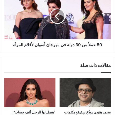
عملاً
من
30
دولة
في
مهرجان
أسوان
لأفلام
المرأة
50 عملاً من 30 دولة في مهرجان أسوان لأفلام المرأة
مقالات ذات صلة
محمد هنيدي يودّع شقيقه بكلمات
“يعمل لها الرجل ألف حساب”..