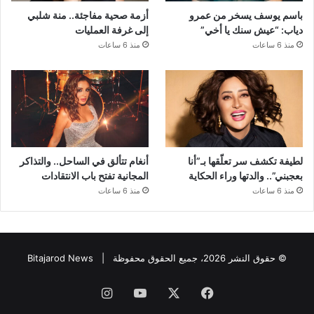
باسم يوسف يسخر من عمرو
أزمة صحية مفاجئة.. منة شلبي
دياب: “عيش سنك يا أخي”
إلى غرفة العمليات
منذ 6 ساعات
منذ 6 ساعات
لطيفة تكشف سر تعلّقها بـ”أنا
أنغام تتألق في الساحل.. والتذاكر
بعجبني”.. والدتها وراء الحكاية
المجانية تفتح باب الانتقادات
منذ 6 ساعات
منذ 6 ساعات
© حقوق النشر 2026، جميع الحقوق محفوظة |
Bitajarod News
فيسبوك
‫X
‫YouTube
انستقرام