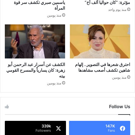
مؤثرة: “كان حواليا ألف أخ”
ياسمين صبري تكشف سر قوة
المرأة
منذ يوم واحد
منذ يومين
احترق شعرها في التصوير.. إلهام
الكشف عن أسرار عبد الرحمن أبو
شاهين تكشف أصعب مشاهدها
زهرة: كان يسارياً والمسرح القومي
بيته
منذ يومين
منذ يومين
Follow Us
339k
147K
Followers
Fans