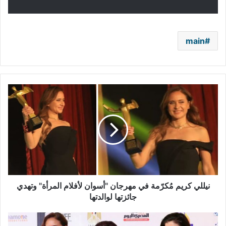
main
نيللي
كريم
مُكرّمة
في
مهرجان
"أسوان
لأفلام
المرأة"
وتهدي
جائزتها
نيللي كريم مُكرّمة في مهرجان "أسوان لأفلام المرأة" وتهدي
لوالدتها
جائزتها لوالدتها
50