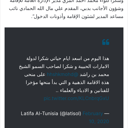
وشكراً للواء محمد أحمد المري مدير الإدارة العامة للإقامة
وشؤون الأجانب بدبي، المقدم علي مال الله الحمادي نائب
مساعد المدير لشئون الإقامة وأذونات الدخول”.
هذا اليوم من اسعد ايام حياتي شكرا لدولة
الامارات الحبيبة و شكرا لصاحب السمو الشيخ
محمد بن راشد
@hhshkmohd
على منحى
هذة الاقامة الذهبية و التي بدأ منحها مؤخرا
للفنانين و الادباء والعلماء ..
pic.twitter.com/KLCnbrqGxU
February
— Latifa Al-Tunisia (@latisol)
10, 2020