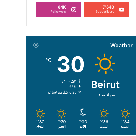
84K
7٬640
Followers
Subscribers
Weather
30
℃
Beirut
34º - 29º
65%
6.25 كيلومتر/ساعة
سماء صافية
30
29
30
36
34
℃
℃
℃
℃
℃
الجمعة
السبت
الأحد
الأثنين
الثلاثاء