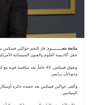
متابعة بتجـــــــــرد:
فاز النجم خواكين فينيكس ب
حفل أكاديمية العلوم والفنون السينمائية الأمريكية في النسخة الـ92 في
وتفوق فينيكس، 45 عاماً، بعد منافس
وجوناثان برايس
.
وألقى خواكين فينيكس بعد حصده جائزة أوسكار أ
السياسي.