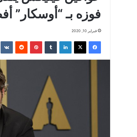
فوزه بـ “أوسكار” أ
فبراير 10, 2020
فيسبوك
‫X
لينكدإن
بينتيريست