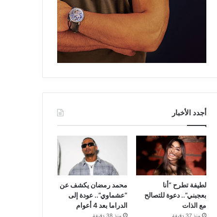
أجدد الأخبار
لطيفة تطرح “أنا
محمد رمضان يكشف عن
بعجبني”.. دعوة للتصالح
“عشماوي”.. عودة إلى
مع الذات
الدراما بعد 4 أعوام
منذ 37 دقيقة
منذ 38 دقيقة