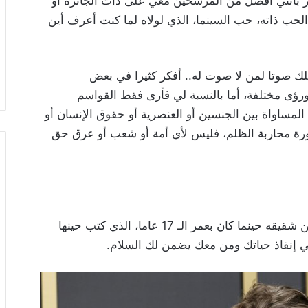
أشعر بأنني أفضل من المرشحين معي على ذات الجائزة أو
الحب ذاته، حب السينما، الذي لولاه لما كنت أعرف أين
لك صوتا لمن لا صوت له.. أفكر كثيرا في بعض
ورؤى مختلفة، أما بالنسبة لي فأرى فقط القواسم
 المساواة بين الجنسين أو العنصرية أو حقوق الإنسان أو
رورة محاربة الظلم، فليس لأي أمة أو شعب أو عرق حق
واختتم فينيكس خطابه العاطفي باقتباس مؤثر من شقيقه حينما كان بعمر الـ 17 عاما، الذي كتب حينها
ي إنقاذ حياتك ومن معك يضمن لك السلام.