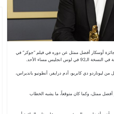
جائزة أوسكار أفضل ممثل عن دوره في فيلم “جوكر” في
 لوس انجليس مساء الأحد
.
ة قوية مع كل من ليوناردو دي كابريو، أدم درايفر، أنطونيو بانديراس،
فضل ممثل، وكما كان متوقعاً، ما يشبه الخطاب