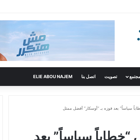
جتمع
تصويت
اتصل بنا
ELIE ABOU NAJEM
باً سياساً” بعد فوزه بـ “أوسكار” أفضل ممثل
“خطاباً سياساً” بعد