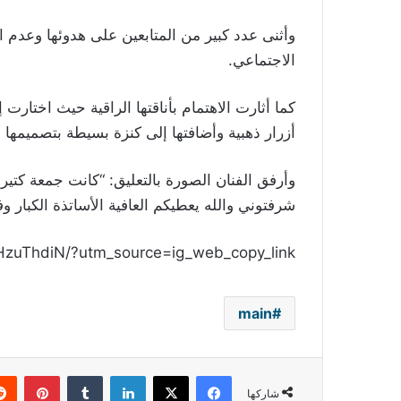
وأثنى عدد كبير من المتابعين على هدوئها وعدم 
الاجتماعي.
كما أثارت الاهتمام بأناقتها الراقية حيث اختارت 
أزرار ذهبية وأضافتها إلى كنزة بسيطة بتصميمها
وأرفق الفنان الصورة بالتعليق: “كانت جمعة كتي
شرفتوني والله يعطيكم العافية الأساتذة الكبار و
HzuThdiN/?utm_source=ig_web_copy_link
main
فيسبوك
‫X
لينكدإن
بينتي
شاركها