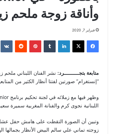
وأناقة زوجة ملحم زي
فبراير 7, 2020
فيسبوك
‫X
لينكدإن
بينتيريست
متابعة بتجــــــــــرد:
نشر الفنان اللبناني ملحم 
“إنستغرام” صورتين لفتتا أنظار الكثير من المتابعي
اللبنانية نجوى كرم والفنانة المغربية سميرة سعي
وتبين أن الصورة التقطت على هامش حفل عشاء أق
زوجته تماني علي سالم البيض الأنظار بجمالها الها