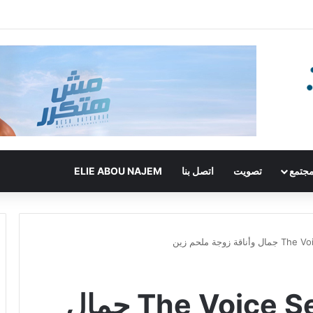
جتمع
تصويت
اتصل بنا
ELIE ABOU NAJEM
بالصورة – في The Voice Senior جمال