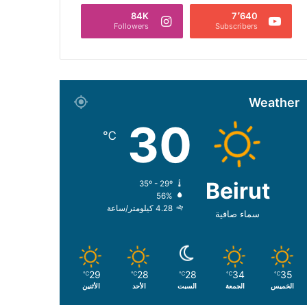
84K
7٬640
Followers
Subscribers
Weather
30
℃
Beirut
35º - 29º
56%
4.28 كيلومتر/ساعة
سماء صافية
29
28
28
34
35
℃
℃
℃
℃
℃
الخميس
الجمعة
السبت
الأحد
الأثنين