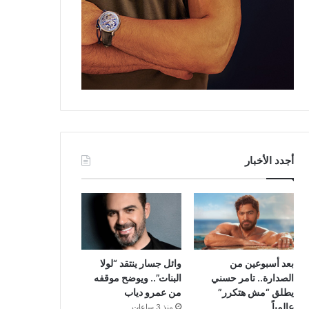
أجدد الأخبار
بعد أسبوعين من
وائل جسار ينتقد “لولا
الصدارة.. تامر حسني
البنات”.. ويوضح موقفه
يطلق “مش هتكرر”
من عمرو دياب
عالمياً
منذ 3 ساعات