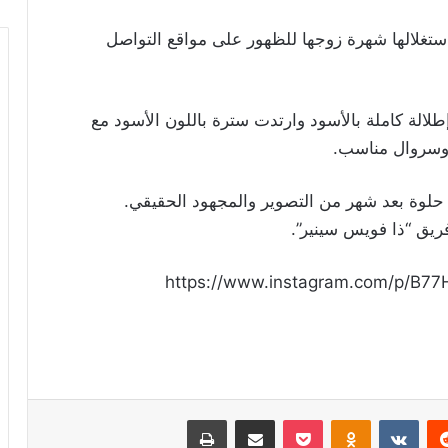
استغلالها شهرة زوجها للظهور على مواقع التواصل
إطلالة كاملة بالأسود وارتدت سترة باللون الأسود مع
 وسروال مناسب.
ر حلوة بعد شهر من التصوير والمجهود الحقيقي.
فريق “ذا فويس سينير”.
https://www.instagram.com/p/B77
ريست
Odnoklassniki
‫Pocket
مشاركة عبر البريد
طباعة