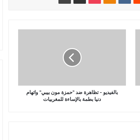
بالفيديو
-
تظاهرة
ضد
"حمزة
مون
بيبي"
واتهام
دنيا
بطمة
بالفيديو - تظاهرة ضد "حمزة مون بيبي" واتهام
بالإساءة
دنيا بطمة بالإساءة للمغربيات
للمغربيات