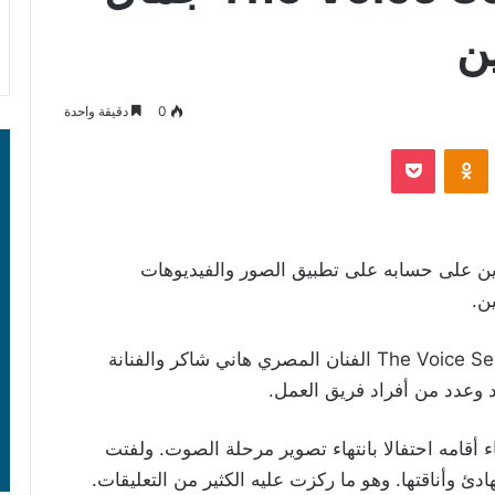
ن
0
دقيقة واحدة
‫Pocket
Odnoklassniki
زين على حسابه على تطبيق الصور والفيديوهات
ن.
وظهر فيها مع زملائه في لجنة تحكيم برنامج The Voice Senior الفنان المصري هاني شاكر والفنانة
د وعدد من أفراد فريق العمل.
امه احتفالا بانتهاء تصوير مرحلة الصوت. ولفتت
دئ وأناقتها. وهو ما ركزت عليه الكثير من التعليقات.