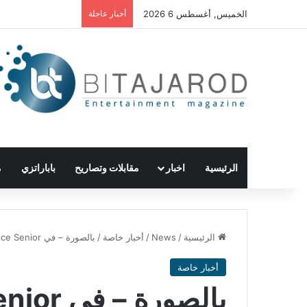
الخميس, أغسطس 6 2026
أخبار عاجلة
الرئيسية
اخبار
مقابلات وتصاريح
باباراتزي
م
الرئيسية
/
News
/
أخبار خاصة
/
بالصورة – في The Voice Senior جمال وأناقة زوجة ملحم زين
أخبار خاصة