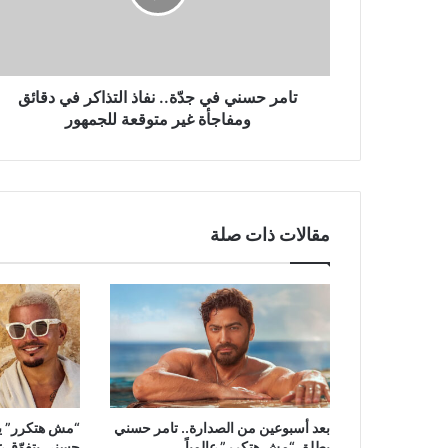
التذاكر
في
دقائق
ومفاجأة
غير
تامر حسني في جدّة.. نفاذ التذاكر في دقائق
متوقعة
ومفاجأة غير متوقعة للجمهور
للجمهور
مقالات ذات صلة
بعد أسبوعين من الصدارة.. تامر حسني
“مش هتكرر” يح
يطلق “مش هتكرر” عالمياً
حسني يتفوّق ع