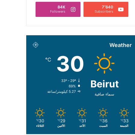
84K
7٬640
Followers
Subscribers
Weather
30
℃
Beirut
33º - 29º
69%
5.27 كيلومتر/ساعة
سماء صافية
30
29
31
36
33
℃
℃
℃
℃
℃
الجمعة
السبت
الأحد
الأثنين
الثلاثاء