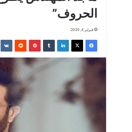
الحروف”
فبراير 4, 2020
فيسبوك
‫X
لينكدإن
بينتيريست