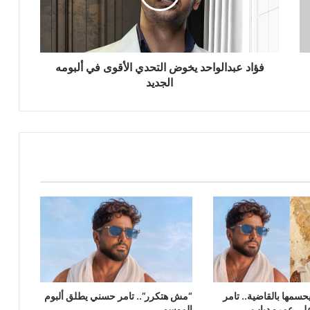
في
ألبومه
الجديد
فؤاد عبدالواحد يخوض التحدي الأقوى في ألبومه
الجديد
سمها بالقاضية.. تامر
“مش هتكرر”.. تامر حسني يطلق ألبوم
لى عمرو دياب
الموسم