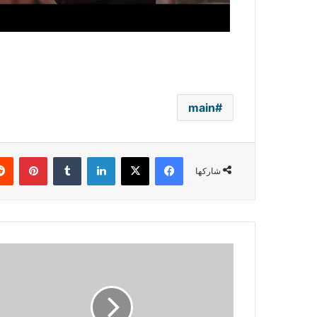
main
فيسبوك
‫X
لينكدإن
بينتي
شاركها
تامر
حسني
في
جدّة..
نفاذ