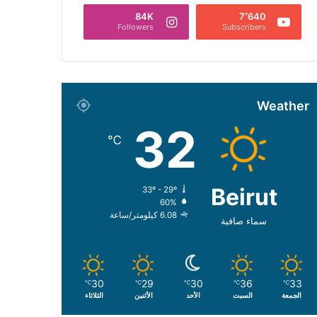
84K
7٬640
Followers
Subscribers
Weather
32
℃
Beirut
33º - 29º
60%
6.08 كيلومتر/ساعة
سماء صافية
30
29
30
36
33
℃
℃
℃
℃
℃
الجمعة
السبت
الأحد
الأثنين
الثلاثاء