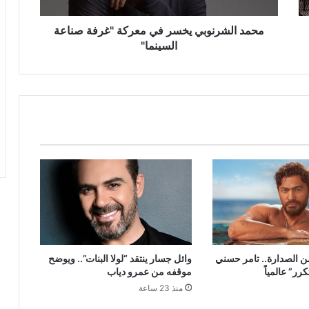
محمد الشرنوبي يخسر في معركة "غرفة صناعة
السينما"
ن الصدارة.. تامر حسني
وائل جسار ينتقد “لولا البنات”.. ويوضح
ر” عالمياً
موقفه من عمرو دياب
منذ 23 ساعة