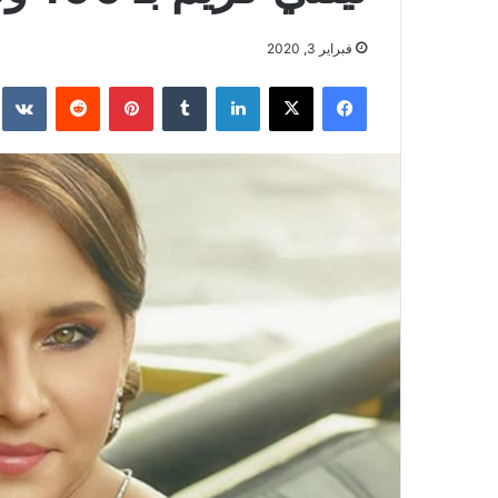
فبراير 3, 2020
فيسبوك
‫X
لينكدإن
بينتيريست