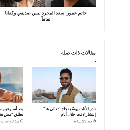
حاتم عمور: سعد المجرد ليس صديقي وكفانا
نفاقاً
مقالات ذات صلة
نادر الأتات يوسّع نجاح “تعالي هنا”..
بعد أسبوعين م
إنتشار لافت خلال أيام!
يطلق “مش هتكر
منذ 23 ساعة
منذ 23 ساعة