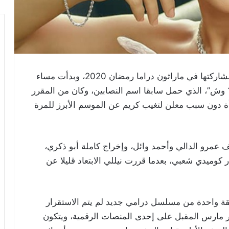
حسمت الفنانة نيللي كريم مشاركتها في ماراثون دراما رمضان 2020، وبدأت مساء
أمس تصوير أولى مشاهدها في مسلسل “بـ 100 وش”، الذي حمل سابقا اسم النصابين، وكان من المقرر
كن تم تأجيله فجأة دون سبب معلن لتغيب كريم عن الموسم الأبرز للمرة
 عمرو الدالي وأحمد وائل، وإخراج كاملة أبو ذكري،
كوميدي شعبي، بعدما قررت نيللي الابتعاد قليلا عن
ة واحدة من مسلسل درامي جديد لم يتم الاستقرار
مارس المقبل على إحدى المنصات الرقمية، ويتكون