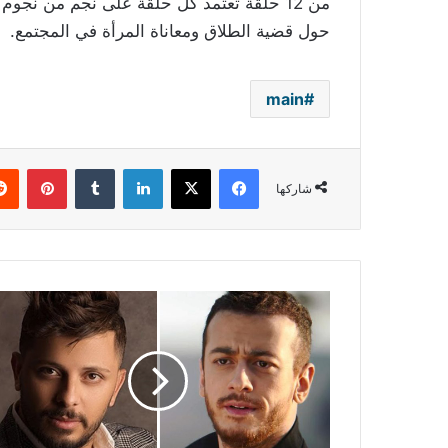
من 12 حلقة تعتمد كل حلقة على نجم من نجو
حول قضية الطلاق ومعاناة المرأة في المجتمع.
main
فيسبوك
‫X
لينكدإن
بينتي
شاركها
حاتم
عمور:
سعد
المجرد
ليس
صديقي
وكفانا
نفاقاً