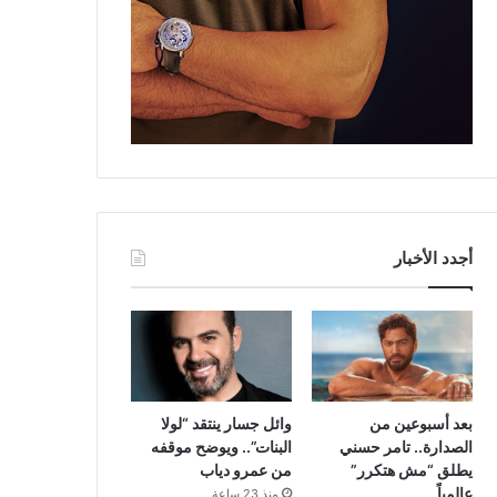
أجدد الأخبار
بعد أسبوعين من
وائل جسار ينتقد “لولا
الصدارة.. تامر حسني
البنات”.. ويوضح موقفه
يطلق “مش هتكرر”
من عمرو دياب
عالمياً
منذ 23 ساعة