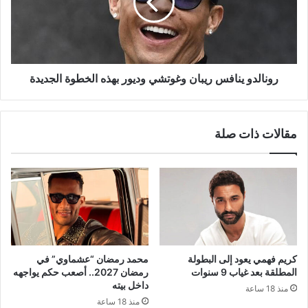
وديور
بهذه
الخطوة
الجديدة
رونالدو ينافس ريبان وغوتشي وديور بهذه الخطوة الجديدة
مقالات ذات صلة
كريم فهمي يعود إلى البطولة
محمد رمضان “عشماوي” في
المطلقة بعد غياب 9 سنوات
رمضان 2027.. أصعب حكم يواجهه
داخل بيته
منذ 18 ساعة
منذ 18 ساعة