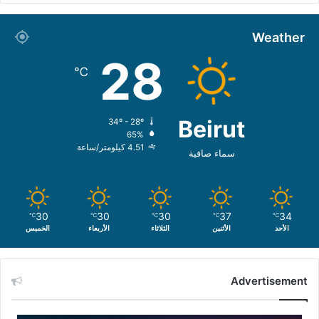
Weather
28
℃
Beirut
34º - 28º
65%
4.51 كيلومتر/ساعة
سماء صافية
30
30
30
37
34
℃
℃
℃
℃
℃
الأحد
الأثنين
الثلاثاء
الأربعاء
الخميس
Advertisement