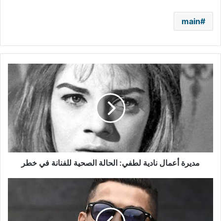
main
مديرة
أعمال
نادية
لطفي:
الحالة
الصحية
للفنانة
في
خطر
مديرة أعمال نادية لطفي: الحالة الصحية للفنانة في خطر
رونالدو
ينافس
ريبان
وغوتشي