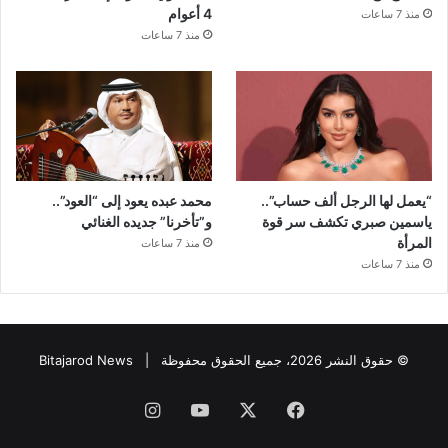
4 أعوام
منذ 7 ساعات
منذ 7 ساعات
“يعمل لها الرجل ألف حساب”..
محمد عبده يعود إلى “العود”..
ياسمين صبري تكشف سر قوة
و”تأخرنا” جديده الغنائي
المرأة
منذ 7 ساعات
منذ 7 ساعات
© حقوق النشر 2026، جميع الحقوق محفوظة |
Bitajarod News
فيسبوك
‫X
‫YouTube
انستقرام