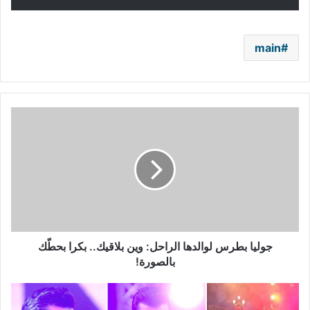
main
جوليا
بطرس
لوالدها
الراحل:
وين
بلاقيك..
بكرا
بحطّك
بالصورة!
جوليا بطرس لوالدها الراحل: وين بلاقيك.. بكرا بحطّك
بالصورة!
سيف
نبيل