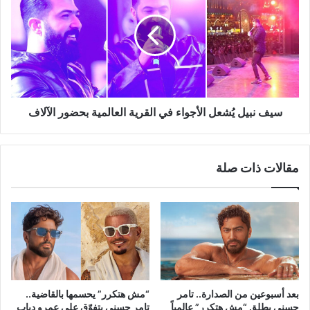
يُشعل
الأجواء
في
القرية
العالمية
بحضور
الآلاف
سيف نبيل يُشعل الأجواء في القرية العالمية بحضور الآلاف
مقالات ذات صلة
بعد أسبوعين من الصدارة.. تامر
“مش هتكرر” يحسمها بالقاضية..
حسني يطلق “مش هتكرر” عالمياً
تامر حسني يتفوّق على عمرو دياب