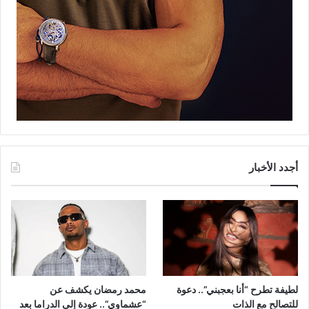
أجدد الأخبار
لطيفة تطرح “أنا بعجبني”.. دعوة
محمد رمضان يكشف عن
للتصالح مع الذات
“عشماوي”.. عودة إلى الدراما بعد