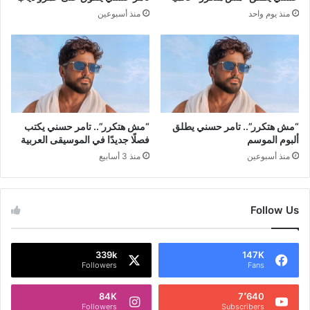
منذ يوم واحد
منذ أسبوعين
“مش هتكرر”.. تامر حسني يطلق
“مش هتكرر”.. تامر حسني يكتب
ألبوم الموسم
فصلًا جديدًا في الموسيقى العربية
منذ أسبوعين
منذ 3 أسابيع
Follow Us
339k
147K
Followers
Fans
84K
7٬640
Followers
Subscribers