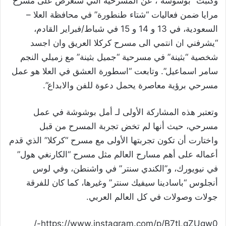
وكتبت “بوشوشة”، عن المسرحية التي ستعرض على مسرح
مرايا ضمن فعاليات “شتاء طنطورة” في محافظة العلا –
السعودية، في 13 و 14 و 15 في شباط/فبراير القادم،
“يشرفني ان انتمي الى مسرح كركلا العريق وان اجسد
شخصية “بثينة” في مسرحية “جميل بثينة” مع زميلي النجم
سامر اسماعيل”. وتابعت “اسطورة العشق في العلا هو عمل
مسرحي برؤية معاصرة يحمل دعوة للفن والابداع”.
وتعتبر هذه المشاركة الأولى لـ أمل بوشوشة في عمل
مسرحي، حيث أنها لم تخض تجربة المسرح من قبل
واختارت أن تكون تجربتها الأولى مع مسرح “كركلا” الذي قدم
أعماله على أهم مسارح العالم مثل مسرح “الكارنغي هول”
في نيويورك، و”الكندي سنتر” في واشنطن، وفي لوس
أنجلوس “باسادينا سيفيك سنتر” وغيرها، كما كان للفرقة
جولات وصولات في كل العالم العربي.
https://www.instagram.com/p/B7tLgZUgw0-/