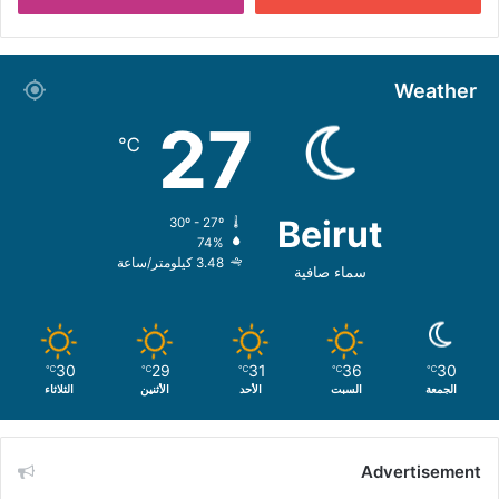
Weather
27
℃
Beirut
30º - 27º
74%
3.48 كيلومتر/ساعة
سماء صافية
30
29
31
36
30
℃
℃
℃
℃
℃
الجمعة
السبت
الأحد
الأثنين
الثلاثاء
Advertisement