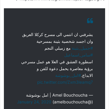
يشرفني ان انتمي الى مسرح كركلا العريق
وان اجسد شخصية بثينة بمسرحية
#جميل_بثينة
مع زميلي النجم
#سامر_اسماعيل
اسطورة العشق في العلا هو عمل مسرحي
برؤية معاصرة يحمل دعوة للفن و
الابداع.
#امل_بوشوشة
pic.twitter.com/Zxm3leamq7
— Amel Bouchoucha | امل بوشوشة
January 24, 2020
(@amelbouchoucha)