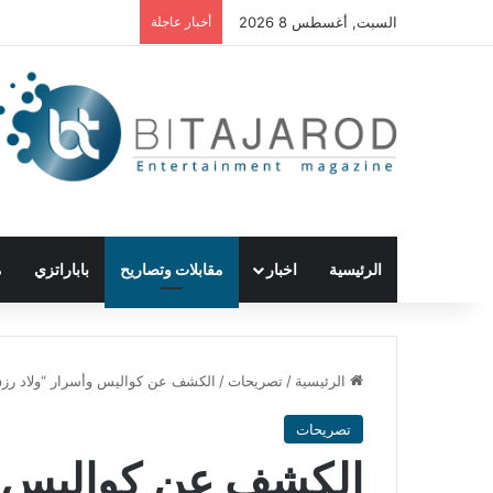
السبت, أغسطس 8 2026
أخبار عاجلة
الرئيسية
اخبار
مقابلات وتصاريح
باباراتزي
م
الرئيسية
/
تصريحات
/
الكشف عن كواليس وأسرار “ولاد رزق 2”.. إليكم ما قاله أبطال وصناع ال
تصريحات