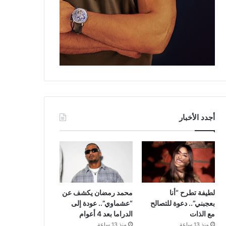
أجدد الأخبار
لطيفة تطرح “أنا
محمد رمضان يكشف عن
بعجبني”.. دعوة للتصالح
“عشماوي”.. عودة إلى
مع الذات
الدراما بعد 4 أعوام
منذ 13 ساعة
منذ 13 ساعة