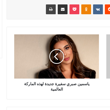
ريست
Odnoklassniki
‫Pocket
مشاركة عبر البريد
طباعة
ياسمين
صبري
سفيرة
جديدة
لهذه
الماركة
العالمية
ياسمين صبري سفيرة جديدة لهذه الماركة
العالمية