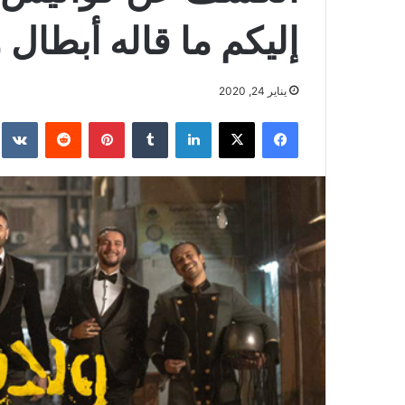
إليكم ما قاله أبطال
يناير 24, 2020
فيسبوك
‫X
لينكدإن
بينتيريست