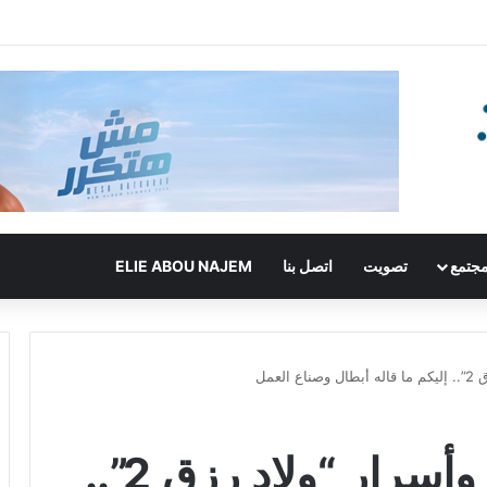
جتمع
تصويت
اتصل بنا
ELIE ABOU NAJEM
عمل
الكشف عن كواليس وأسرار “ولاد رزق 2”..