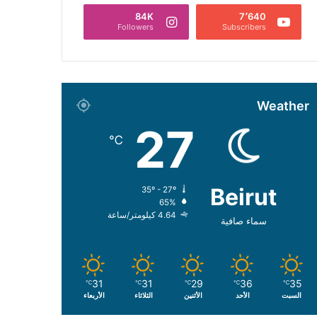
84K
7٬640
Followers
Subscribers
Weather
27
℃
Beirut
35º - 27º
65%
4.64 كيلومتر/ساعة
سماء صافية
31
31
29
36
35
℃
℃
℃
℃
℃
السبت
الأحد
الأثنين
الثلاثاء
الأربعاء