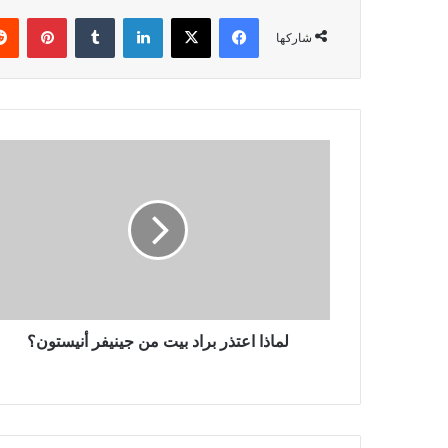
فيسبوك
‫X
لينكدإن
بينتي
شاركها
لماذا
اعتذر
براد
بيت
من
جينيفر
أنيستون؟
لماذا اعتذر براد بيت من جينيفر أنيستون؟