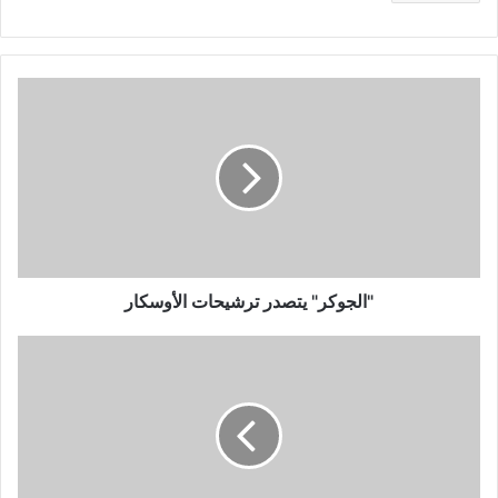
"الجوكر"
يتصدر
ترشيحات
الأوسكار
"الجوكر" يتصدر ترشيحات الأوسكار
محمد
عبده
يفتتح
"مهرجان
فبراير"
في
الكويت