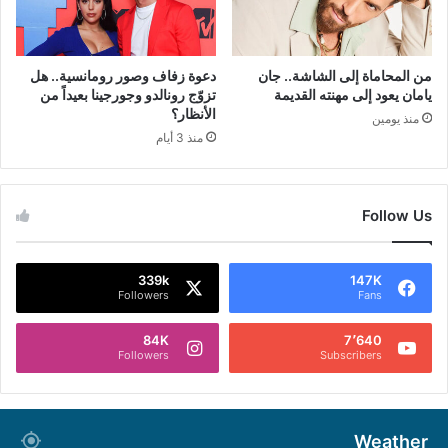
من المحاماة إلى الشاشة.. جان
دعوة زفاف وصور رومانسية.. هل
يامان يعود إلى مهنته القديمة
تزوّج رونالدو وجورجينا بعيداً من
الأنظار؟
منذ يومين
منذ 3 أيام
Follow Us
339k
147K
Followers
Fans
84K
7٬640
Followers
Subscribers
Weather