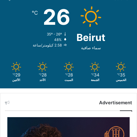
26
℃
Beirut
35º - 26º
48%
2.58 كيلومتر/ساعة
سماء صافية
29
28
28
34
35
℃
℃
℃
℃
℃
الخميس
الجمعة
السبت
الأحد
الأثنين
Advertisement