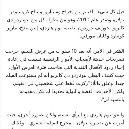
قبل كل شيء، الفيلم من إخراج وسيناريو وإنتاج كريستوفر
نولان، وصدر عام 2010، وهو من بطولة كل من ليوناردو دي
كابريو، جوزيف غوردون ليفيت، توم هاردي، إلين بيدج، مارين
كوتيارد وكليان مورفي.
المُثير في الأمر، أنه بعد 10 سنوات من عرض الفيلم، خرجت
تصريحات حديثة لأصحاب الأدوار الرئيسية تسببت في إعادة
إحياء ردود الأفعال النقدية التي صاحبت فترة العرض الأول،
حيث كشف البطل ليوناردو دي كابريو أنه لم يستوعب الفيلم
جيدا، وعلق قائلًا: “ركزت فقط على شخصيتي في الفيلم،
ولكن الأحداث، القصة والنهاية تحديدا لم تكن مفهومة
بالنسبة لي”.
واتفق توم هاردي مع الرأي نفسه، ولكن بصورة أخرى، حيث
أعرب عن تقديره لنولان ــ مخرج الفيلم العبقري – وكذلك