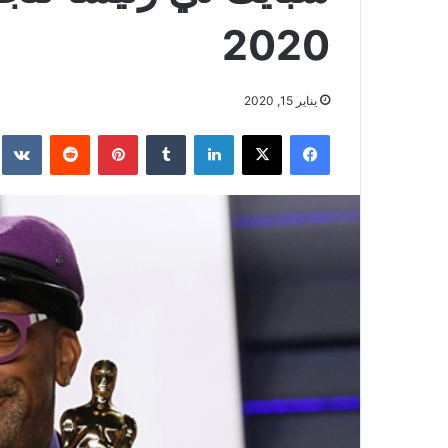
2020
يناير 15, 2020
فيسبوك
‫X
لينكدإن
بينتيريست