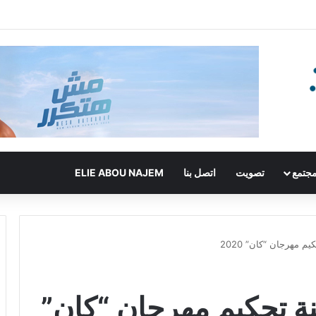
جتمع
تصويت
اتصل بنا
ELIE ABOU NAJEM
م مهرجان “كان” 2020
نة تحكيم مهرجان “كان”