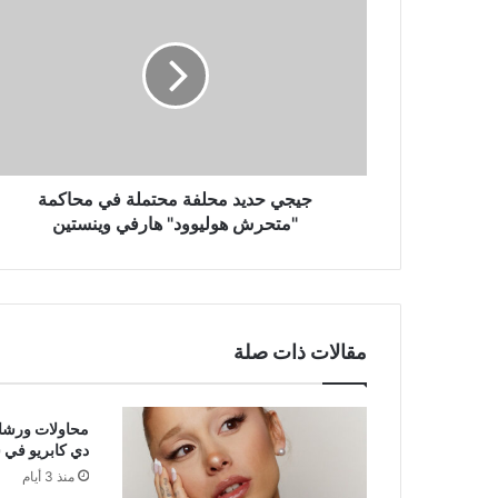
حديد
محلفة
محتملة
في
محاكمة
"متحرش
هوليوود"
هارفي
وينستين
جيجي حديد محلفة محتملة في محاكمة
"متحرش هوليوود" هارفي وينستين
مقالات ذات صلة
محاولات ورشاو
دي كابريو في 
منذ 3 أيام