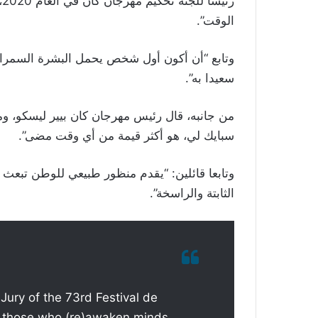
ر
الوقت”.
وتابع “أن أكون أول شخص يحمل البشرة السمراء،
سعيدا به”.
من جانبه، قال رئيس مهرجان كان بيير ليسكو، و
سبايك لي، هو أكثر قيمة من أي وقت مضى”.
وتابعا قائلين: “يقدم منظور طبيعي للوطن تبعث 
الثابتة والراسخة”.
Jury of the 73rd Festival de
r those who (re)awaken minds.