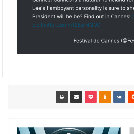
Lee's flamboyant personality is sure to sh
President will he be? Find out in Cannes!
pic.twitter.com/bt28zF4QO0
ريست
Odnoklassniki
‫Pocket
مشاركة عبر البريد
طباعة
كوارث