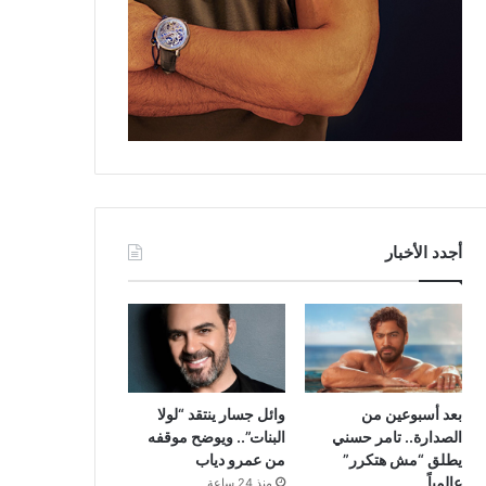
أجدد الأخبار
بعد أسبوعين من
وائل جسار ينتقد “لولا
الصدارة.. تامر حسني
البنات”.. ويوضح موقفه
يطلق “مش هتكرر”
من عمرو دياب
عالمياً
منذ 24 ساعة