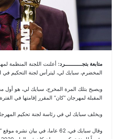
متابعة بتجـــــــــــرد:
أعلنت اللجنة المنظمة لمهرج
المخضرم، سبايك لي، ليترأس لجنة التحكيم في ال
ويصبح بتلك المرة المخرج، سبايك لي، هو أول م
المقبلة لمهرجان “كان” المقرر إقامتها في الفترة من 12 إلى 23 مايو/ أيار 
ويخلف سبايك لي في رئاسة لجنة تحكيم المهرجان ا
وقال سبايك في، 62 عاما، في بيان ن