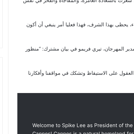
ئيساً للجنة تحكيم مهرجان كان في العام 2020، شعرت بالسعادة الغامرة، والمفاجأة والفخر في نفس
 يحظى بهذا الشرف، فهذا فعليا أمر ينبغي أن أكون
مدير المهرجان، تيري فريمو في بيان مشترك: “منظور
العقول على الاستيقاظ وتشكك في مواقفنا وأفكارنا
Welcome to Spike Lee as President of the 
Cannes! Cannes is a natural homeland fo