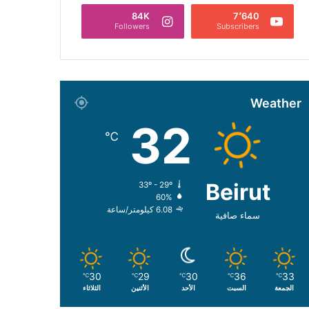
84K
7٬640
Followers
Subscribers
Weather
32
℃
Beirut
33º - 29º
60%
6.08 كيلومتر/ساعة
سماء صافية
30
29
30
36
33
℃
℃
℃
℃
℃
الجمعة
السبت
الأحد
الأثنين
الثلاثاء