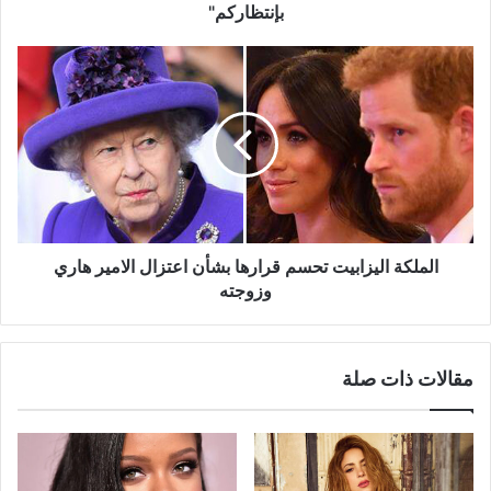
بإنتظاركم"
الملكة
اليزابيت
تحسم
قرارها
بشأن
اعتزال
الامير
هاري
وزوجته
الملكة اليزابيت تحسم قرارها بشأن اعتزال الامير هاري
وزوجته
مقالات ذات صلة