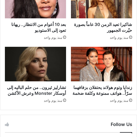
شاكيرا تعيد الزمن 30 عاماً بصورة
بعد 10 أعوام من الانتظار.. ريهانا
حيّرت الجمهور
تعود إلى الاستوديو
منذ يوم واحد
منذ يوم واحد
زندايا وتوم هولاند يحتفلان بزفافهما
تشارليز ثيرون.. من حلم الباليه إلى
سرّاً.. هواتف ممنوعة وكلفة ضخمة
أوسكار Monster وعرش الأكشن
منذ يوم واحد
منذ يوم واحد
Follow Us