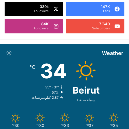
339k
147K
Followers
Fans
84K
7٬640
Followers
Subscribers
Weather
34
℃
Beirut
35º - 31º
57%
2.87 كيلومتر/ساعة
سماء صافية
30
30
33
37
35
℃
℃
℃
℃
℃