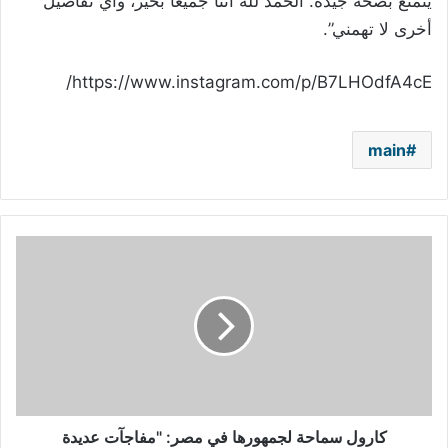
يتمتع بصحة جيدة. الحمد لله أننا جميعا بخير، وأي تفاصيل
أخرى لا تهمني”.
https://www.instagram.com/p/B7LHOdfA4cE/
main
كارول
سماحة
لجمهورها
في
مصر:
"مفاجآت
عديدة
بإنتظاركم"
كارول سماحة لجمهورها في مصر: "مفاجآت عديدة