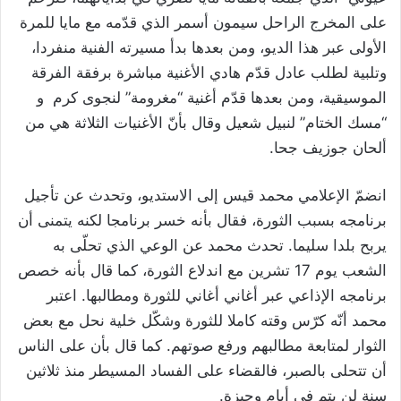
على المخرج الراحل سيمون أسمر الذي قدّمه مع مايا للمرة
الأولى عبر هذا الديو، ومن بعدها بدأ مسيرته الفنية منفردا،
وتلبية لطلب عادل قدّم هادي الأغنية مباشرة برفقة الفرقة
الموسيقية، ومن بعدها قدّم أغنية “مغرومة” لنجوى كرم و
“مسك الختام” لنبيل شعيل وقال بأنّ الأغنيات الثلاثة هي من
ألحان جوزيف جحا.
انضمّ الإعلامي محمد قيس إلى الاستديو، وتحدث عن تأجيل
برنامجه بسبب الثورة، فقال بأنه خسر برنامجا لكنه يتمنى أن
يربح بلدا سليما. تحدث محمد عن الوعي الذي تحلّى به
الشعب يوم 17 تشرين مع اندلاع الثورة، كما قال بأنه خصص
برنامجه الإذاعي عبر أغاني أغاني للثورة ومطالبها. اعتبر
محمد أنّه كرّس وقته كاملا للثورة وشكّل خلية نحل مع بعض
الثوار لمتابعة مطالبهم ورفع صوتهم. كما قال بأن على الناس
أن تتحلى بالصبر، فالقضاء على الفساد المسيطر منذ ثلاثين
سنة لن يتم في أيام وجيزة.