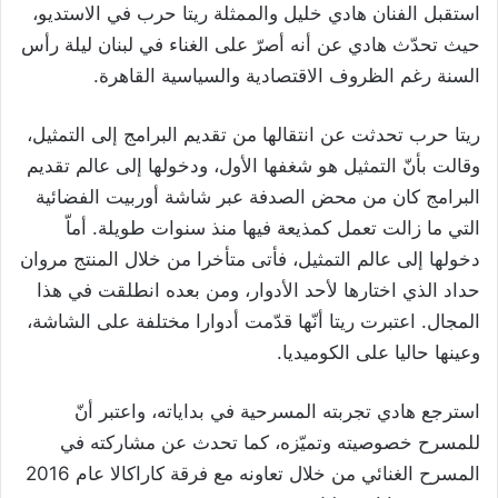
استقبل الفنان هادي خليل والممثلة ريتا حرب في الاستديو،
حيث تحدّث هادي عن أنه أصرّ على الغناء في لبنان ليلة رأس
السنة رغم الظروف الاقتصادية والسياسية القاهرة.
ريتا حرب تحدثت عن انتقالها من تقديم البرامج إلى التمثيل،
وقالت بأنّ التمثيل هو شغفها الأول، ودخولها إلى عالم تقديم
البرامج كان من محض الصدفة عبر شاشة أوربيت الفضائية
التي ما زالت تعمل كمذيعة فيها منذ سنوات طويلة. أماّ
دخولها إلى عالم التمثيل، فأتى متأخرا من خلال المنتج مروان
حداد الذي اختارها لأحد الأدوار، ومن بعده انطلقت في هذا
المجال. اعتبرت ريتا أنّها قدّمت أدوارا مختلفة على الشاشة،
وعينها حاليا على الكوميديا.
استرجع هادي تجربته المسرحية في بداياته، واعتبر أنّ
للمسرح خصوصيته وتميّزه، كما تحدث عن مشاركته في
المسرح الغنائي من خلال تعاونه مع فرقة كاراكالا عام 2016