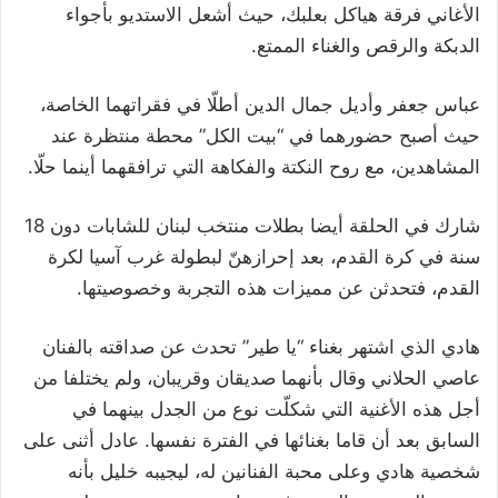
الأغاني فرقة هياكل بعلبك، حيث أشعل الاستديو بأجواء
الدبكة والرقص والغناء الممتع.
عباس جعفر وأديل جمال الدين أطلّا في فقراتهما الخاصة،
حيث أصبح حضورهما في “بيت الكل” محطة منتظرة عند
المشاهدين، مع روح النكتة والفكاهة التي ترافقهما أينما حلّا.
شارك في الحلقة أيضا بطلات منتخب لبنان للشابات دون 18
سنة في كرة القدم، بعد إحرازهنّ لبطولة غرب آسيا لكرة
القدم، فتحدثن عن مميزات هذه التجربة وخصوصيتها.
هادي الذي اشتهر بغناء “يا طير” تحدث عن صداقته بالفنان
عاصي الحلاني وقال بأنهما صديقان وقريبان، ولم يختلفا من
أجل هذه الأغنية التي شكلّت نوع من الجدل بينهما في
السابق بعد أن قاما بغنائها في الفترة نفسها. عادل أثنى على
شخصية هادي وعلى محبة الفنانين له، ليجيبه خليل بأنه