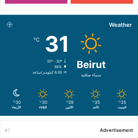
Weather
31
℃
Beirut
35º - 30º
66%
6.66 كيلومتر/ساعة
سماء صافية
30
30
29
35
35
℃
℃
℃
℃
℃
السبت
الأحد
الأثنين
الثلاثاء
الأربعاء
Advertisement