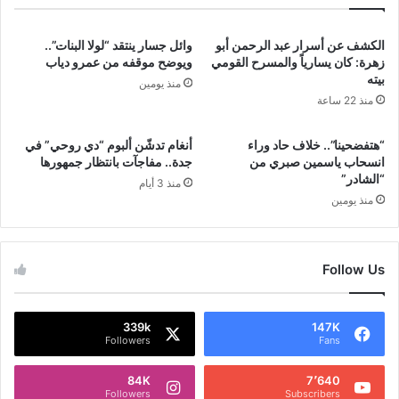
الكشف عن أسرار عبد الرحمن أبو
وائل جسار ينتقد “لولا البنات”..
زهرة: كان يسارياً والمسرح القومي
ويوضح موقفه من عمرو دياب
بيته
منذ يومين
منذ 22 ساعة
“هتفضحينا”.. خلاف حاد وراء
أنغام تدشّن ألبوم “دي روحي” في
انسحاب ياسمين صبري من
جدة.. مفاجآت بانتظار جمهورها
“الشادر”
منذ 3 أيام
منذ يومين
Follow Us
339k
147K
Followers
Fans
84K
7٬640
Followers
Subscribers