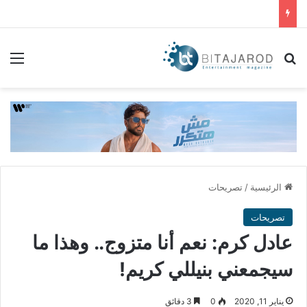
بحث عن
الق
الرئيسية
/
تصريحات
تصريحات
عادل كرم: نعم أنا متزوج.. وهذا ما
سيجمعني بنيللي كريم!
يناير 11, 2020
0
3 دقائق