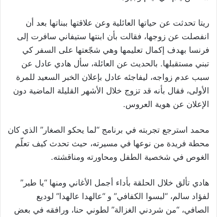
ريتا تحدثت عن حياتها العائلية وعن علاقتها ببناتها بعد أن
انفصلت عن زوجها، فقالت بأن ابنتها ستيفاني سافرت إلى
فرنسا بهدف إكمال تعليمها وهي شجّعتها على السفر كي
تبني مستقبلها. بالحديث عن العائلة، سأل هادي عادل عن
سبب عدم زواجه، ليفاجئه عادل بإعلان الخبر السعيد للمرة
الأولى، فقال بأنه قد تزوج خلال الأشهر القليلة الماضية دون
الإعلان عن هوية العروس.
محمد استرجع تجربته في برنامج “لما يحكو الصغار” الذي كان
محطة فريدة من نوعها في مسيرته، حيث تحدث كيف تعلّم
الغوص في شخصية الطفل ومحاورته ومناقشته.
هادي تألق خلال الحلقة بأداء أجمل الأغاني ومنها “يا طير”
لفؤاد سالم، “لبسوا الكفافي” و “عالهدا عالهدا” لوديع
الصافي، “من شردني الغزالة” لطوني حنا، ورافقه في بعض