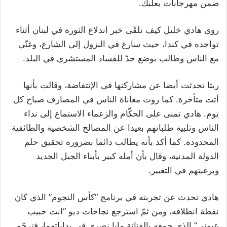
ضمن مهرجانات بعلبك.
روى هادي خليل كيف تلقّى خبر اندلاع الثورة في لبنان أثناء
تواجده في كندا، حيث سارع في النزول إلى الشارع، وغنّى
مع الناس وطالب بوضع حدّ للفساد المستشري في البلد.
ريتا تحدثت أيضا عن مشاركتها في الإنتفاضة، وقالت بأنها
أتت متأخرة. كما روت معاناة الناس في المصارف صباح كل
يوم. هادي تمنى على الحكّام والزعماء الاستماع إلى نداء
الناس وتلبية طلباتهم بعيدا عن المصالح الشخصية والطائفية
المحدودة. كما أكد بأنه يطالب دائما بضرورة تحقيق حلم
الدولة المدنية، وقال بأن أمله كبير بأبناء الجيل الجديد
وبرغبتهم في التغيير.
هادي تحدث عن تجربته في برنامج “كأس النجوم” الذي كان
نقطة انطلاقه، ومن ثمّ استرجع نجاحات ديو “انت حبيب
عيوني” الذي جمعه بالفنانة مايا نصري في بداياتهما، فترحّم