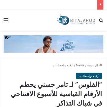
بحث عن
الق
الرئيسية
/
News
/
أرقام وإحصاءات
أرقام وإحصاءات
“الفلوس” لـ تامر حسني يحطم
الأرقام القياسية للأسبوع الافتتاحي
في شباك التذاكر