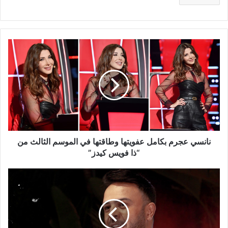
نانسي
عجرم
بكامل
عفويتها
وطاقتها
في
الموسم
الثالث
من
“ذا
نانسي عجرم بكامل عفويتها وطاقتها في الموسم الثالث من
فويس
“ذا فويس كيدز”
كيدز”
أخيراً..
أحمد
الشريف
يعود
إلى
جمهوره