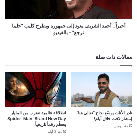
ويطرح
كليب
"خلينا
نرجع"
أخيراً.. أحمد الشريف يعود إلى جمهوره ويطرح كليب "خلينا
-
نرجع" - بالفيديو
بالفيديو
مقالات ذات صلة
نادر الأتات يوسّع نجاح “تعالي هنا”..
انطلاقة عالمية تقترب من المليار..
إنتشار لافت خلال أيام!
Spider-Man: Brand New Day
يحطّم رقماً تاريخياً
منذ يومين
منذ 3 أيام