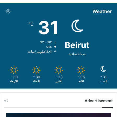
Weather
31
℃
Beirut
31º - 30º
56%
3.41 كيلومتر/ساعة
سماء صافية
30
30
33
35
31
℃
℃
℃
℃
℃
السبت
الأحد
الأثنين
الثلاثاء
الأربعاء
Advertisement