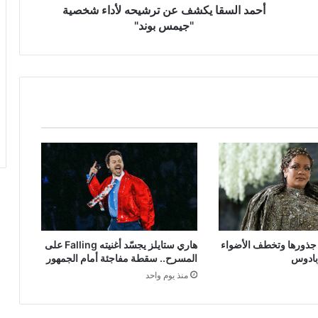
أحمد السقا يكشف عن ترشيحه لأداء شخصية
"جيمس بوند"
ى جذورها وتخطف الأضواء
هاري ستايلز يجسّد أغنيته Falling على
بادوس
المسرح.. سقطة مفاجئة أمام الجمهور
منذ يوم واحد