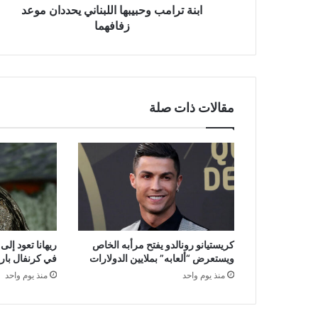
ابنة ترامب وحبيبها اللبناني يحددان موعد
زفافهما
مقالات ذات صلة
كريستيانو رونالدو يفتح مرأبه الخاص
ريهانا تعود إل
ويستعرض “ألعابه” بملايين الدولارات
في كرنفال بار
منذ يوم واحد
منذ يوم واحد