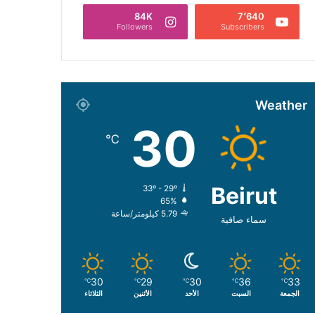
84K
7٬640
Followers
Subscribers
Weather
30
℃
Beirut
33º - 29º
65%
5.79 كيلومتر/ساعة
سماء صافية
30
29
30
36
33
℃
℃
℃
℃
℃
الجمعة
السبت
الأحد
الأثنين
الثلاثاء