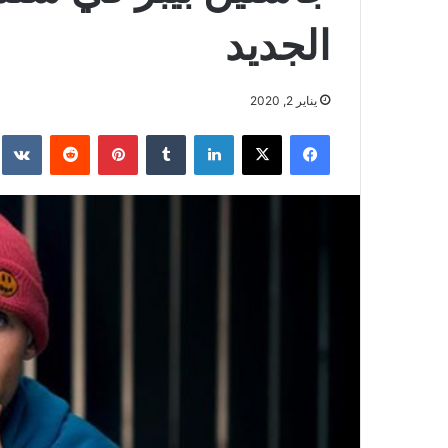
الجديد
يناير 2, 2020
فيسبوك
‫X
لينكدإن
بينتيريست