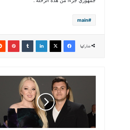
جمهوري جزءاً من هذه الرحلة”.
main
فيسبوك
‫X
لينكدإن
بينتي
شاركها
ابنة
ترامب
وحبيبها
اللبناني
يحددان
موعد
زفافهما