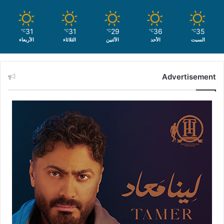
31
31
29
36
35
℃
℃
℃
℃
℃
السبت
الأحد
الأثنين
الثلاثاء
الأربعاء
Advertisement