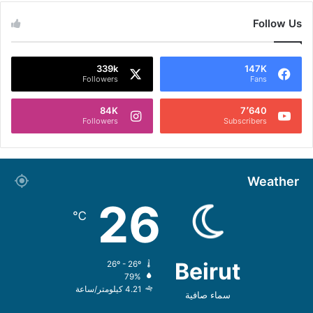
Follow Us
339k
147K
Followers
Fans
84K
7٬640
Followers
Subscribers
Weather
26
℃
Beirut
26º - 26º
79%
4.21 كيلومتر/ساعة
سماء صافية