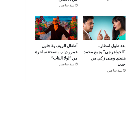
منذ ساعتين
بعد طول انتظار..
أطفال الريف يفاجئون
“الجواهرجي” يجمع محمد
عمرو دياب بنسخة ساخرة
هنيدي ومنى زكي من
من “لولا البنات”
جديد
منذ ساعتين
منذ ساعتين