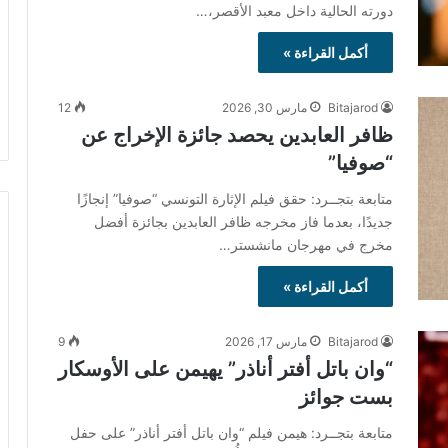
دورته الحالية داخل معبد الأقصر،…
أكمل القراءة »
Bitajarod
مارس 30, 2026
12
ظافر العابدين يحصد جائزة الإخراج عن
“صوفيا”
متابعة بتجــرد: حقق فيلم الإثارة التونسي “صوفيا” إنجازًا
جديدًا، بعدما فاز مخرجه ظافر العابدين بجائزة أفضل
مخرج في مهرجان مانشستر…
أكمل القراءة »
Bitajarod
مارس 17, 2026
9
“وان باتل أفتر أناذر” يهيمن على الأوسكار
بست جوائز
متابعة بتجــرد: هيمن فيلم “وان باتل أفتر أناذر” على حفل