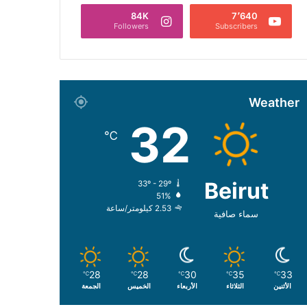
84K
7٬640
Followers
Subscribers
Weather
32
℃
Beirut
33º - 29º
51%
2.53 كيلومتر/ساعة
سماء صافية
28
28
30
35
33
℃
℃
℃
℃
℃
الأثنين
الثلاثاء
الأربعاء
الخميس
الجمعة