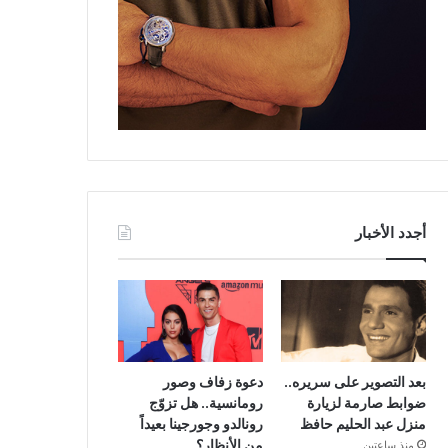
أجدد الأخبار
بعد التصوير على سريره..
دعوة زفاف وصور
ضوابط صارمة لزيارة
رومانسية.. هل تزوّج
منزل عبد الحليم حافظ
رونالدو وجورجينا بعيداً
من الأنظار؟
منذ ساعتين