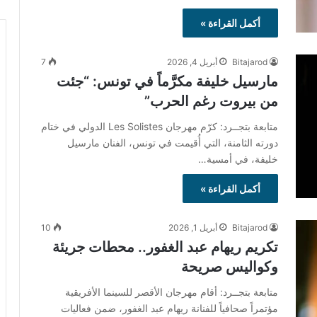
أكمل القراءة »
Bitajarod
أبريل 4, 2026
7
مارسيل خليفة مكرَّماً في تونس: “جئت
من بيروت رغم الحرب”
متابعة بتجــرد: كرّم مهرجان Les Solistes الدولي في ختام
دورته الثامنة، التي أُقيمت في تونس، الفنان مارسيل
خليفة، في أمسية…
أكمل القراءة »
Bitajarod
أبريل 1, 2026
10
تكريم ريهام عبد الغفور.. محطات جريئة
وكواليس صريحة
متابعة بتجــرد: أقام مهرجان الأقصر للسينما الأفريقية
مؤتمراً صحافياً للفنانة ريهام عبد الغفور، ضمن فعاليات