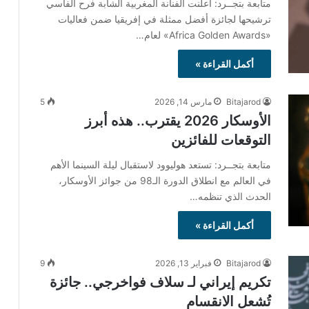
متابعة بتجــرد: أعلنت الفنانة المغربية الشابة فرح الفاسي
ترشيحها لجائزة أفضل ممثلة في إفريقيا ضمن فعاليات
«Africa Golden Awards» لعام…
أكمل القراءة »
Bitajarod
مارس 14, 2026
5
الأوسكار 2026 يقترب.. هذه أبرز
التوقعات للفائزين
متابعة بتجــرد: تستعد هوليوود لاستقبال ليلة السينما الأهم
في العالم مع انطلاق الدورة الـ98 من جوائز الأوسكار،
الحدث الذي تنظمه…
أكمل القراءة »
Bitajarod
فبراير 13, 2026
9
تكريم إيراني لـ سلاف فواخرجي.. جائزة
تُشعل الانقسام