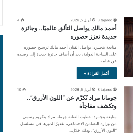
Bitajarod
أبريل 5, 2026
4
أحمد مالك يواصل التألق عالميًا.. وجائزة
جديدة تعزز حضوره
متابعة بتجــرد: يواصل الفنان أحمد مالك ترسيخ حضوره
على الساحة الدولية، بعد أن أضاف جائزة جديدة إلى رصيده
عن فيلمه…
أكمل القراءة »
Bitajarod
أبريل 5, 2026
10
جومانا مراد تُكرَّم عن “اللون الأزرق”..
وتكشف مفاجأة
متابعة بتجــرد: حظيت الفنانة جومانا مراد بتكريم رسمي
من وزارة التضامن الاجتماعي، تقديرًا لدورها في مسلسل
“اللون الأزرق”، وذلك خلال…