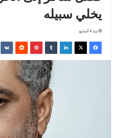
يخلي سبيله
منذ 4 أسابيع
فيسبوك
‫X
لينكدإن
بينتيريست