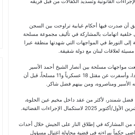
إجراءات القانونية وتسديد الكفالات من قبل فريقه
بق أن صدرت فيها أحكام غيابية تراوحت بين السجن
شاقة، على خلفية اتهامات بالمشاركة في تأليف مجموعة مسلحة
افة إلى التورط في المواجهات التي شهدتها منطقة عبرا
سيئة لعلاقات لبنان مع دولة شقيقة.
ى حزيران/يونيو 2013، حين اندلعت مواجهات مسلحة بين أنصار الشيخ أحمد الأسير
والجيش اللبناني في منطقة عبرا قرب مدينة صيدا، وأسفرت عن مقتل 18 عسكرياً و11 مسلحاً، قبل أن
الأسير ومناصروه، ومن بينهم فضل شاكر.
 فضل شمندر، لأكثر من عقد داخل مخيم عين الحلوة،
ءته من المشاركة في إطلاق النار على الجيش خلال أحداث
لماضي حكماً ببراءته في قضية محاولة اغتيال مسؤول