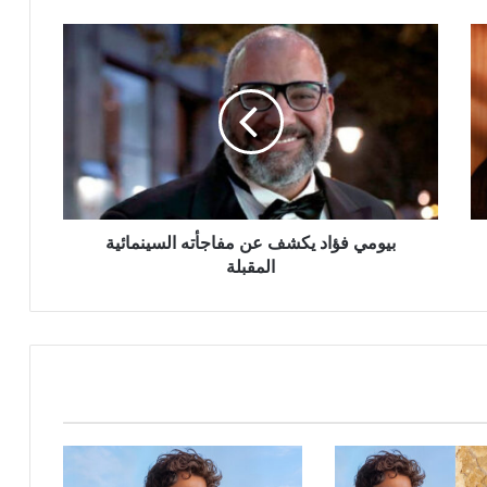
بيومي
فؤاد
يكشف
عن
مفاجأته
السينمائية
المقبلة
بيومي فؤاد يكشف عن مفاجأته السينمائية
المقبلة