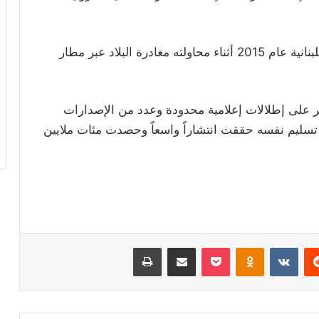
أما الشيخ أحمد الأسير، الذي أوقفته السلطات اللبنانية عام 2015 أثناء محاولته مغادرة البلاد عبر مطار
 على إطلالات إعلامية محدودة وعدد من الإصدارات
من تسليم نفسه حققت انتشاراً واسعاً وحصدت مئات ملايين
ريست
Odnoklassniki
‫Pocket
مشاركة عبر البريد
طباعة