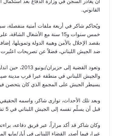
أن يغادر السجن في وزارة الدفاع بعد استكمال ال
القانوني.
ويُحاكم شاكر في أربعة ملفات أمنية منفصلة، س
خمس سنوات و15 سنة مع الأشغال ال
بقصد الإخلال بالأمن وهيبة الدولة وتمويلها، إض
ضد الجيش اللبناني، فضلاً عن تصريحات اعتُبرت م
وتعود القضية إل
يسيطر الجيش على المجمع الذي كان يتحصن فيه 
وبعد تلك الأحداث، توارى شاكر، واسمه الحقيقي
قبل أن يسلّم نفسه إلى الجيش اللبناني في 5 تشرين الأول/أكتوبر 2025 لاستكمال الإجراءات القضائية.
وكان شاكر قد أكد مراراً، عبر فريق دفاعه، برا
عبرا، فيما أصدر القضاء اللبناني في أيار/مايو ا