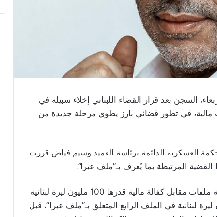
عاء، السجن بعد قرار القضاء اللبناني إخلاء سبيله في
ات مالية، في تطور قضائي بارز يطوي مرحلة جديدة من
كمة العسكرية الدائمة برئاسة العميد وسيم فياض قررت
 القضية المرتبطة بما يُعرف بـ”ملف عبرا”.
وأوضح المصدر أن المحكمة أخلت سبيله في ثلاثة ملفات مقابل كفالة مالية قدرها 100 مليون ليرة لبنانية
 إضافة إلى كفالة بقيمة 200 مليون ليرة لبنانية في الملف الرابع المتعلق بـ”ملف عبرا”، قبل