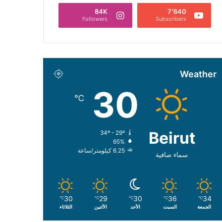
84K
7٬640
Followers
Subscribers
Weather
30
℃
Beirut
34º - 29º
65%
6.25 كيلومتر/ساعة
سماء صافية
30
29
30
36
34
℃
℃
℃
℃
℃
الجمعة
السبت
الأحد
الأثنين
الثلاثاء