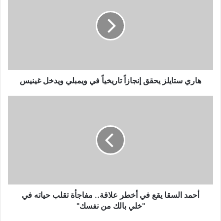
يحقق
إنجازاً
تاريخياً
في
ويمبلي
ويدخل
غينيس
هاري ستايلز يحقق إنجازاً تاريخياً في ويمبلي ويدخل غينيس
أحمد
السقا
يقع
في
أخطر
علاقة..
مفاجأة
تقلب
حياته
في
أحمد السقا يقع في أخطر علاقة.. مفاجأة تقلب حياته في
"خلي
"خلي بالك من نفسك"
بالك