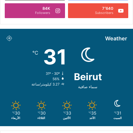
84K
7٬640
Followers
Subscribers
Weather
31
℃
Beirut
31º - 30º
56%
3.27 كيلومتر/ساعة
سماء صافية
30
30
33
35
31
℃
℃
℃
℃
℃
السبت
الأحد
الأثنين
الثلاثاء
الأربعاء