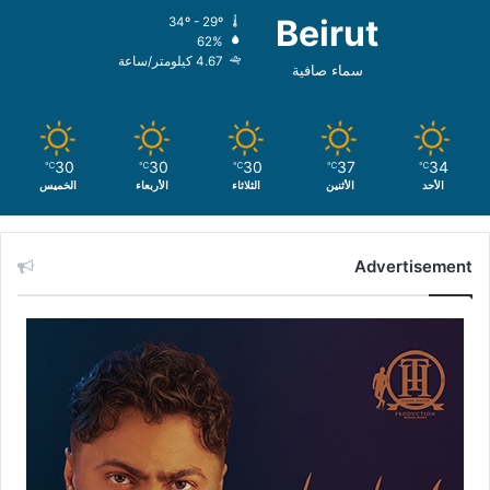
Beirut
34º - 29º
62%
4.67 كيلومتر/ساعة
سماء صافية
30
30
30
37
34
℃
℃
℃
℃
℃
الأحد
الأثنين
الثلاثاء
الأربعاء
الخميس
Advertisement