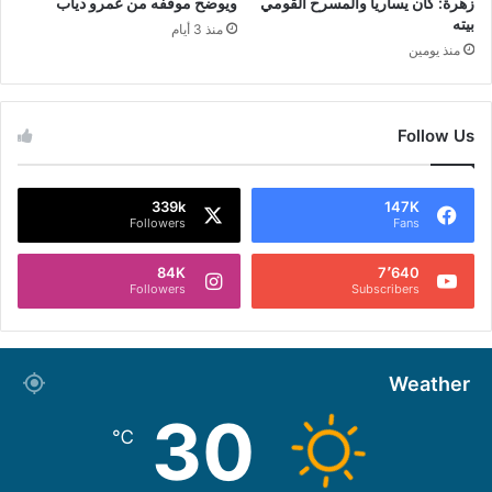
زهرة: كان يسارياً والمسرح القومي
ويوضح موقفه من عمرو دياب
بيته
منذ 3 أيام
منذ يومين
Follow Us
339k
147K
Followers
Fans
84K
7٬640
Followers
Subscribers
Weather
30
℃