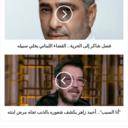
إلى
الحرية..
القضاء
اللبناني
يخلي
سبيله
فضل شاكر إلى الحرية.. القضاء اللبناني يخلي سبيله
"أنا
السبب"..
أحمد
زاهر
يكشف
شعوره
بالذنب
تجاه
مرض
ابنته
"أنا السبب".. أحمد زاهر يكشف شعوره بالذنب تجاه مرض ابنته