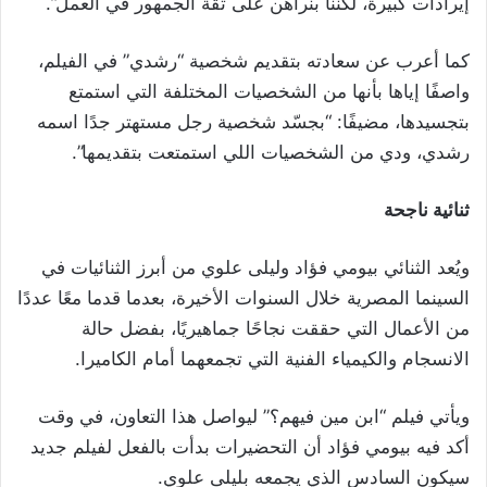
إيرادات كبيرة، لكننا بنراهن على ثقة الجمهور في العمل”.
كما أعرب عن سعادته بتقديم شخصية “رشدي” في الفيلم،
واصفًا إياها بأنها من الشخصيات المختلفة التي استمتع
بتجسيدها، مضيفًا: “بجسّد شخصية رجل مستهتر جدًا اسمه
رشدي، ودي من الشخصيات اللي استمتعت بتقديمها”.
ثنائية ناجحة
ويُعد الثنائي بيومي فؤاد وليلى علوي من أبرز الثنائيات في
السينما المصرية خلال السنوات الأخيرة، بعدما قدما معًا عددًا
من الأعمال التي حققت نجاحًا جماهيريًا، بفضل حالة
الانسجام والكيمياء الفنية التي تجمعهما أمام الكاميرا.
ويأتي فيلم “ابن مين فيهم؟” ليواصل هذا التعاون، في وقت
أكد فيه بيومي فؤاد أن التحضيرات بدأت بالفعل لفيلم جديد
سيكون السادس الذي يجمعه بليلى علوي.