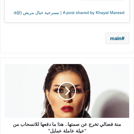
A post shared by Khayal Mareed | مسرحية خيال مريض (@khayalmareed)
main
منة
فضالي
تخرج
عن
صمتها..
هذا
ما
دفعها
للانسحاب
من
منة فضالي تخرج عن صمتها.. هذا ما دفعها للانسحاب من
"عيلة
"عيلة عاملة عمايل"