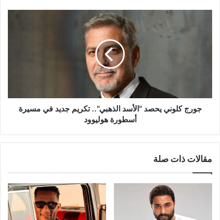
عاملة
عمايل"
جورج
كلوني
يحصد
"الأسد
الذهبي"..
تكريم
جديد
في
مسيرة
أسطورة
جورج كلوني يحصد "الأسد الذهبي".. تكريم جديد في مسيرة
هوليوود
أسطورة هوليوود
مقالات ذات صلة