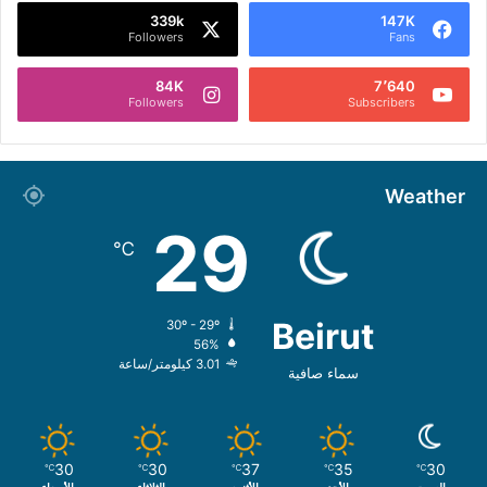
339k
147K
Followers
Fans
84K
7٬640
Followers
Subscribers
Weather
29
℃
Beirut
30º - 29º
56%
3.01 كيلومتر/ساعة
سماء صافية
30
30
37
35
30
℃
℃
℃
℃
℃