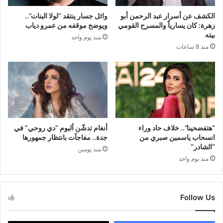
الكشف عن أسرار عبد الرحمن أبو
وائل جسار ينتقد “لولا البنات”..
زهرة: كان يسارياً والمسرح القومي
ويوضح موقفه من عمرو دياب
بيته
منذ يوم واحد
منذ 8 ساعات
“هتفضحينا”.. خلاف حاد وراء
أنغام تدشّن ألبوم “دي روحي” في
انسحاب ياسمين صبري من
جدة.. مفاجآت بانتظار جمهورها
“الشادر”
منذ يومين
منذ يوم واحد
Follow Us