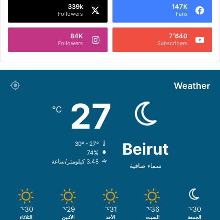
339k
147K
Followers
Fans
84K
7٬640
Followers
Subscribers
Weather
27
℃
Beirut
30º - 27º
74%
3.48 كيلومتر/ساعة
سماء صافية
30
29
31
36
30
℃
℃
℃
℃
℃
الجمعة
السبت
الأحد
الأثنين
الثلاثاء