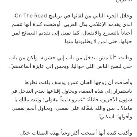
وخلال الجزء الثاني من لقائها في برنامج On The Road،
الذي يقدمه الإعلامي بلال العربي، أوضحت كندة أنها تتسم
أحياناً بالتسرع والانفعال، كما تميل إلى تقديم النصائح لمن
حولها، حتى لمن لا يطلبونها منها.
وقالت: “أنا مش بتدخل من باب إني حشرية، ولكن من باب
حبي لنصح الناس اللي حواليا، وبحس إني عايزة أساعدهم”.
وأضافت أن زوجها الفنان عمرو يوسف يلفت نظرها
باستمرار إلى هذه الصفة، ويحاول إقناعها بعدم التدخل في
شؤون الآخرين، قائلةً: “عمرو دايماً بيقولي: وإنتِ مالِك يا
ماما؟… بس والله شغّالة على نفسي، وبحاول ألجم نفسي
وأقولها: اسكتي”.
وأكدت كندة أنها أصبحت أكثر وعياً بهذه الصفات خلال