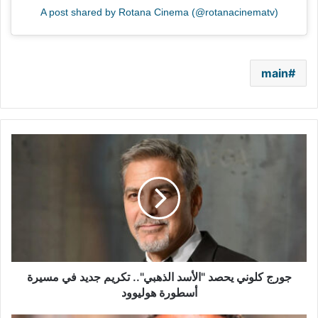
A post shared by Rotana Cinema (@rotanacinematv)
main
جورج
كلوني
يحصد
"الأسد
الذهبي"..
تكريم
جديد
في
مسيرة
أسطورة
جورج كلوني يحصد "الأسد الذهبي".. تكريم جديد في مسيرة
هوليوود
أسطورة هوليوود