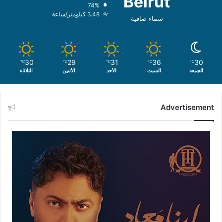
Beirut
74%
3.48 كيلومتر/ساعة
سماء صافية
30
29
31
36
30
℃
℃
℃
℃
℃
الجمعة
السبت
الأحد
الأثنين
الثلاثاء
Advertisement