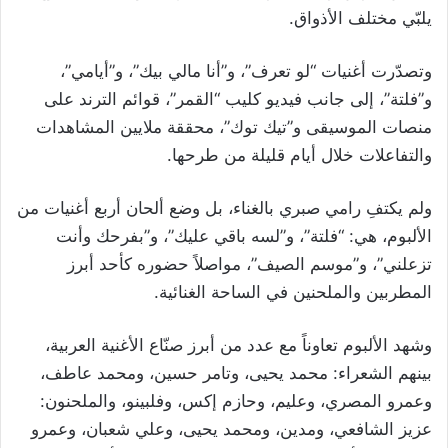
يلبّي مختلف الأذواق.
وتصدّرت أغنيات “لو تعرف”، و”أنا مالي بيك”، و”أيامي”،
و”فلتة”، إلى جانب فيديو كليب “القمر”، قوائم الترند على
منصات الموسيقى و”تيك توك”، محققة ملايين المشاهدات
والتفاعلات خلال أيام قليلة من طرحها.
ولم يكتفِ رامي صبري بالغناء، بل وضع ألحان أربع أغنيات من
الألبوم، هي: “فلتة”، و”لسه باقي عليك”، و”بفرحك وأنت
تزعلني”، و”موسم الصيف”، مواصلاً حضوره كأحد أبرز
المطربين والملحنين في الساحة الغنائية.
وشهد الألبوم تعاوناً مع عدد من أبرز صنّاع الأغنية العربية،
بينهم الشعراء: محمد يحيى، وتامر حسين، ومحمد عاطف،
وعمرو المصري، وعليم، وحازم إكس، وفلبينو، والملحنون:
عزيز الشافعي، ومدين، ومحمد يحيى، وعلي شعبان، وعمرو