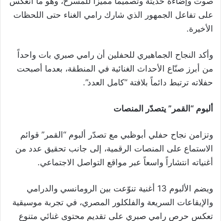
صوت وإضاءة حديثة وتصميماً مميزاً للمسرح، وهو ما انعكس
على تفاعل الجمهور الذي شارك رامي الغناء حتى اللحظات
الأخيرة.
وأكد النجاح الجماهيري للحفلين أن رامي صبري بات واحداً
من أبرز صنّاع الأحداث الغنائية في المنطقة، بعدما أصبحت
حفلاته ترتبط دائماً بلافتة “كامل العدد”.
ألبوم “القمر” يتصدّر المنصات
وتزامن نجاح حفلي أبوظبي مع تصدّر ألبوم “القمر” قوائم
الاستماع على المنصات الرقمية، إلى جانب تحقيق عدد من
أغنياته انتشاراً واسعاً عبر مواقع التواصل الاجتماعي.
ويضم الألبوم 13 أغنية تنوّعت بين الرومانسي والدرامي
والإيقاعات السريعة والفلكلور المصري، في تجربة موسيقية
تعكس حرص رامي صبري على تقديم محتوى غنائي متنوع