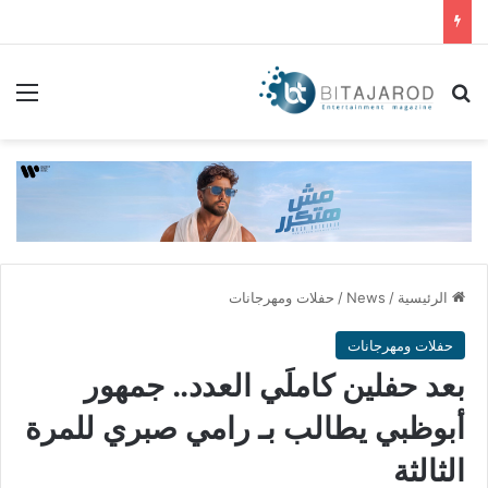
بحث عن
الق
الرئيسية
/
News
/
حفلات ومهرجانات
حفلات ومهرجانات
بعد حفلين كاملَي العدد.. جمهور
أبوظبي يطالب بـ رامي صبري للمرة
الثالثة