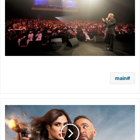
main
قبل
أيام
من
"خلي
بالك