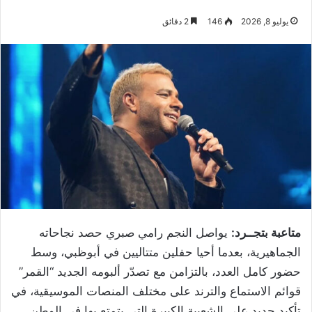
يوليو 8, 2026
146
2 دقائق
متاعبة بتجــرد:
يواصل النجم رامي صبري حصد نجاحاته
الجماهيرية، بعدما أحيا حفلين متتاليين في أبوظبي، وسط
حضور كامل العدد، بالتزامن مع تصدّر ألبومه الجديد “القمر”
قوائم الاستماع والترند على مختلف المنصات الموسيقية، في
تأكيد جديد على الشعبية الكبيرة التي يتمتع بها في الوطن