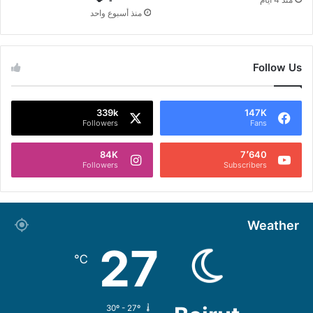
منذ أسبوع واحد
Follow Us
339k
147K
Followers
Fans
84K
7٬640
Followers
Subscribers
Weather
27
℃
30º - 27º