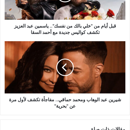
من
نفسك"..
ياسمين
عبد
العزيز
قبل أيام من "خلي بالك من نفسك".. ياسمين عبد العزيز
تكشف
تكشف كواليس جديدة مع أحمد السقا
كواليس
جديدة
شيرين
مع
عبد
أحمد
الوهاب
السقا
ومحمد
حماقي..
مفاجأة
تكشف
لأول
مرة
عن
شيرين عبد الوهاب ومحمد حماقي.. مفاجأة تكشف لأول مرة
"بحرية"
عن "بحرية"
مقالات ذات صلة