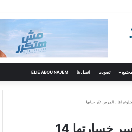
جتمع
تصويت
اتصل بنا
ELIE ABOU NAJEM
كندة علوش تكشف سر خسارتها 14