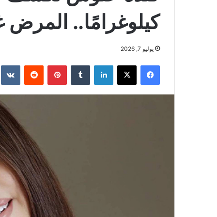
كيلوغرامًا.. المرض غي
يوليو 7, 2026
فيسبوك
‫X
لينكدإن
بينتيريست