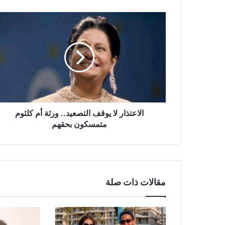
الاعتذار
لا
يوقف
التصعيد..
ورثة
أم
كلثوم
متمسكون
بحقهم
الاعتذار لا يوقف التصعيد.. ورثة أم كلثوم
متمسكون بحقهم
مقالات ذات صلة