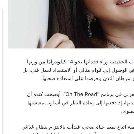
كشفت الفنانة كندة علوش الأسباب الحقيقية وراء فقدانها نحو 14 كيلوغرامًا من وزنها
فع الوصول إلى قوام مثالي أو الاستعداد لعمل فني، بل
مع سرطان الثدي وحرصها على استعادة صحتها.
وخلال الجزء الثاني من لقائها مع الإعلامي بلال العربي في برنامج “On The Road”، أوضحت كندة أن
ها، إذ دفعتها إلى إعادة النظر في أسلوب معيشتها
قصوى.
همية اتباع نمط حياة صحي، فبدأت بالالتزام بنظام غذائي