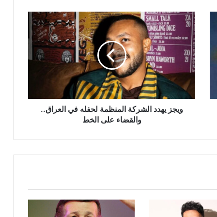
ويجز
يهدد
الشركة
المنظمة
لحفله
في
العراق..
والقضاء
على
الخط
ويجز يهدد الشركة المنظمة لحفله في العراق..
والقضاء على الخط