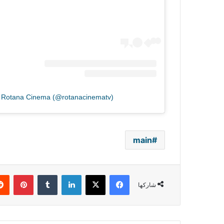
y Rotana Cinema (@rotanacinematv)
main
فيسبوك
‫X
لينكدإن
بينتي
شاركها