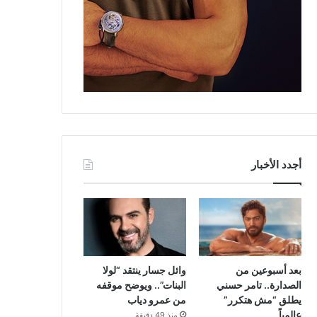
أجدد الأخبار
بعد أسبوعين من
وائل جسار ينتقد “لولا
الصدارة.. تامر حسني
البنات”.. ويوضح موقفه
يطلق “مش هتكرر”
من عمرو دياب
عالمياً
منذ 49 دقيقة