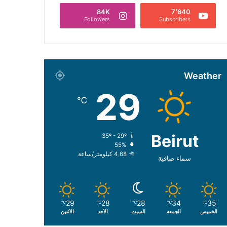
84K
7٬640
Followers
Subscribers
Weather
29
℃
Beirut
35º - 29º
55%
4.68 كيلومتر/ساعة
سماء صافية
29
28
28
34
35
℃
℃
℃
℃
℃
الخميس
الجمعة
السبت
الأحد
الأثنين