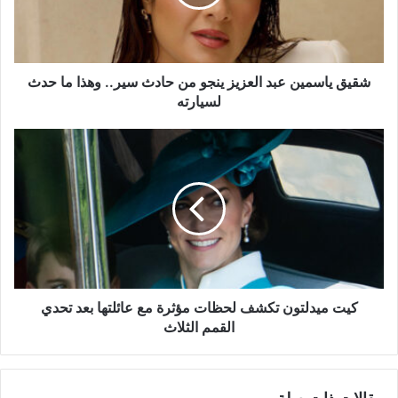
من
حادث
سير..
وهذا
ما
شقيق ياسمين عبد العزيز ينجو من حادث سير.. وهذا ما حدث
حدث
لسيارته
لسيارته
كيت
ميدلتون
تكشف
لحظات
مؤثرة
مع
عائلتها
بعد
تحدي
القمم
كيت ميدلتون تكشف لحظات مؤثرة مع عائلتها بعد تحدي
الثلاث
القمم الثلاث