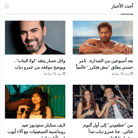
أجدد الأخبار
بعد أسبوعين من الصدارة.. تامر
وائل جسار ينتقد “لولا البنات”..
حسني يطلق “مش هتكرر” عالمياً
ويوضح موقفه من عمرو دياب
منذ 14 ساعة
منذ 14 ساعة
من “خطفوني” إلى أول ألبوم
لايف ستايلز ستوديوز تعيد
غنائي.. جنا عمرو دياب تبدأ
رومانسية السبعينيات مع آلاء أيوب
مشوارها الخاص
في “أنا جنبك”