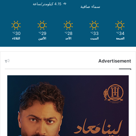
4.15 كيلومتر/ساعة
سماء صافية
30
29
28
33
34
℃
℃
℃
℃
℃
الجمعة
السبت
الأحد
الأثنين
الثلاثاء
Advertisement