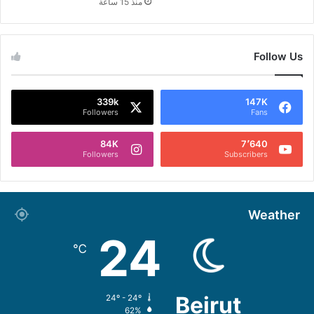
منذ 15 ساعة
Follow Us
339k
147K
Followers
Fans
84K
7٬640
Followers
Subscribers
Weather
24
℃
Beirut
24º - 24º
62%