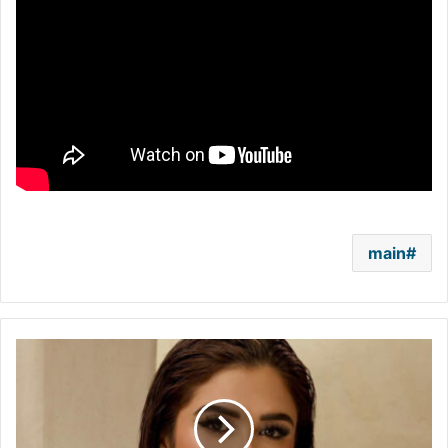
main
شقيق
ياسمين
عبد
العزيز
ينجو