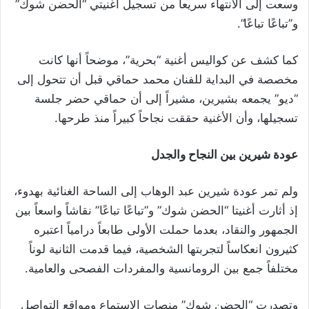
وسعت إلى الانتهاء سريعاً من تسجيل أغنيتي “الحضن شوك”
و”تباعًا تباعًا”.
كما كشف عن كواليس أغنية “بحرية”، موضحاً أنها كانت
مخصصة في البداية للفنان محمد حماقي قبل أن تتحول إلى
“ديو” يجمعه بشيرين، مشيراً إلى أن حماقي حضر جلسة
تسجيلها، وأن الأغنية حققت نجاحاً كبيراً منذ طرحها.
عودة شيرين بين النجاح والجدل
ولم تمر عودة شيرين عبد الوهاب إلى الساحة الغنائية بهدوء،
إذ أثارت أغنيتا “الحضن شوك” و”تباعًا تباعًا” نقاشاً واسعاً بين
الجمهور والنقاد، بعدما حملت الأولى طابعاً درامياً اعتبره
كثيرون انعكاساً لتجربتها الشخصية، فيما قدمت الثانية لوناً
مختلفاً جمع بين الرومانسية والمفردات الفصحى والعامية.
وتصدرت “الحضن شوك” منصات الاستماع ومواقع التواصل