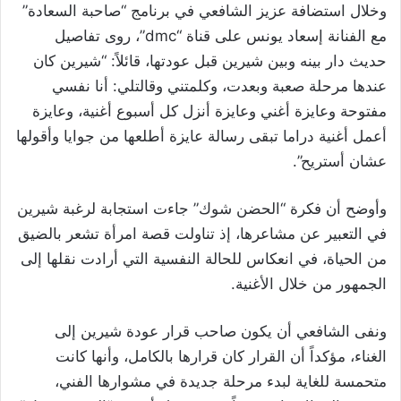
وخلال استضافة عزيز الشافعي في برنامج “صاحبة السعادة”
مع الفنانة إسعاد يونس على قناة “dmc”، روى تفاصيل
حديث دار بينه وبين شيرين قبل عودتها، قائلاً: “شيرين كان
عندها مرحلة صعبة وبعدت، وكلمتني وقالتلي: أنا نفسي
مفتوحة وعايزة أغني وعايزة أنزل كل أسبوع أغنية، وعايزة
أعمل أغنية دراما تبقى رسالة عايزة أطلعها من جوايا وأقولها
عشان أستريح”.
وأوضح أن فكرة “الحضن شوك” جاءت استجابة لرغبة شيرين
في التعبير عن مشاعرها، إذ تناولت قصة امرأة تشعر بالضيق
من الحياة، في انعكاس للحالة النفسية التي أرادت نقلها إلى
الجمهور من خلال الأغنية.
ونفى الشافعي أن يكون صاحب قرار عودة شيرين إلى
الغناء، مؤكداً أن القرار كان قرارها بالكامل، وأنها كانت
متحمسة للغاية لبدء مرحلة جديدة في مشوارها الفني،