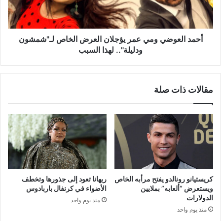
الخاص
لـ"شمشون
ودليلة"..
لهذا
أحمد العوضي ومي عمر يؤجلان العرض الخاص لـ"شمشون
السبب
ودليلة".. لهذا السبب
مقالات ذات صلة
كريستيانو رونالدو يفتح مرأبه الخاص
ريهانا تعود إلى جذورها وتخطف
ويستعرض “ألعابه” بملايين
الأضواء في كرنفال باربادوس
الدولارات
منذ يوم واحد
منذ يوم واحد