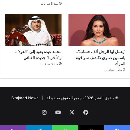
منذ 8 ساعات
“يعمل لها الرجل ألف حساب”..
محمد عبده يعود إلى “العود”..
ياسمين صبري تكشف سر قوة
و”تأخرنا” جديده الغنائي
المرأة
منذ 8 ساعات
منذ 8 ساعات
© حقوق النشر 2026، جميع الحقوق محفوظة |
Bitajarod News
فيسبوك
‫X
‫YouTube
انستقرام