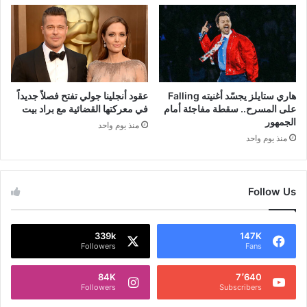
هاري ستايلز يجسّد أغنيته Falling
عقود أنجلينا جولي تفتح فصلاً جديداً
على المسرح.. سقطة مفاجئة أمام
في معركتها القضائية مع براد بيت
الجمهور
منذ يوم واحد
منذ يوم واحد
Follow Us
339k
147K
Followers
Fans
84K
7٬640
Followers
Subscribers