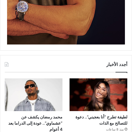
أجدد الأخبار
لطيفة تطرح “أنا بعجبني”.. دعوة
محمد رمضان يكشف عن
للتصالح مع الذات
“عشماوي”.. عودة إلى الدراما بعد
4 أعوام
منذ 8 ساعات