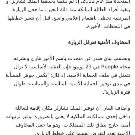
المتحدة منذ عام 2022، إذ لم يلتقيا بجدهما الملك تشارلز أو
ببقية أفراد العائلة المالكة منذ ذلك الحين، ما جعل الزيارة
المرتقبة تحظى باهتمام إعلامي واسع، قبل أن تتغير خططها
في اللحظات الأخيرة.
المخاوف الأمنية تعرقل الزيارة
وبحسب بيان صدر عن متحدث باسم الأمير هاري ونشرته
مجلة
People
في 29 يونيو، فإن العقبة الأساسية لا تزال
تتمثل في ملف الحماية الأمنية، إذ قال: “يكمن جوهر المسألة
في مدى توفير الحماية الأمنية المناسبة والمتناسبة طوال
فترة الزيارة”.
وأضاف البيان أن توفير الملك تشارلز مكان إقامة للعائلة
داخل إحدى ممتلكاته الملكية لا يعني بالضرورة توفير ترتيبات
أمنية خارج نطاق تلك الممتلكات، وهو ما جعل المخاوف
الأمنية تعود لتفرض نفسها على خطط الزيارة.