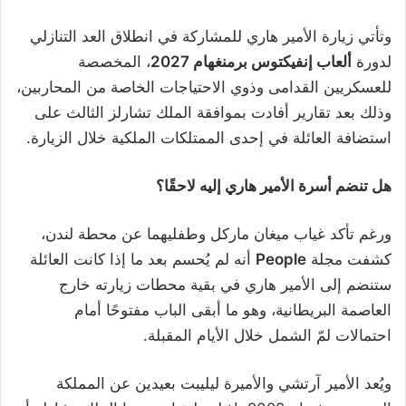
وتأتي زيارة الأمير هاري للمشاركة في انطلاق العد التنازلي
لدورة
ألعاب إنفيكتوس برمنغهام 2027
، المخصصة
للعسكريين القدامى وذوي الاحتياجات الخاصة من المحاربين،
وذلك بعد تقارير أفادت بموافقة الملك تشارلز الثالث على
استضافة العائلة في إحدى الممتلكات الملكية خلال الزيارة.
هل تنضم أسرة الأمير هاري إليه لاحقًا؟
ورغم تأكد غياب ميغان ماركل وطفليهما عن محطة لندن،
كشفت مجلة
People
أنه لم يُحسم بعد ما إذا كانت العائلة
ستنضم إلى الأمير هاري في بقية محطات زيارته خارج
العاصمة البريطانية، وهو ما أبقى الباب مفتوحًا أمام
احتمالات لمّ الشمل خلال الأيام المقبلة.
ويُعد الأمير آرتشي والأميرة ليليبت بعيدين عن المملكة