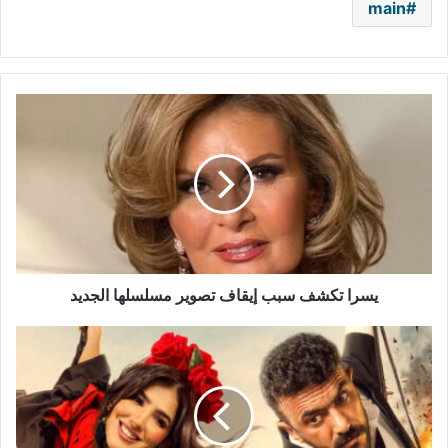
main
يسرا
تكشف
سبب
إيقاف
تصوير
مسلسلها
الجديد
يسرا تكشف سبب إيقاف تصوير مسلسلها الجديد
أحمد
العوضي
ومي
عمر
يؤجلان
العرض