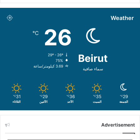
Weather
26
℃
Beirut
29º - 26º
75%
3.69 كيلومتر/ساعة
سماء صافية
31
29
36
35
29
℃
℃
℃
℃
℃
الجمعة
السبت
الأحد
الأثنين
الثلاثاء
Advertisement