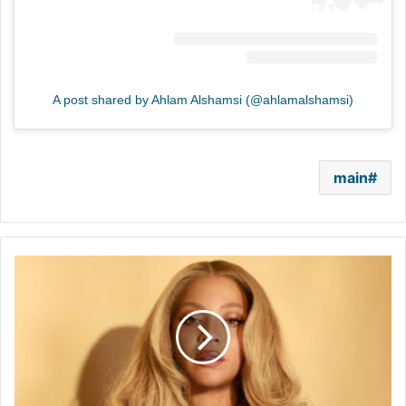
A post shared by Ahlam Alshamsi (@ahlamalshamsi)
main
بعد
غياب
عامين..
بيونسيه
تفاجئ
جمهورها
بأغنية
جديدة