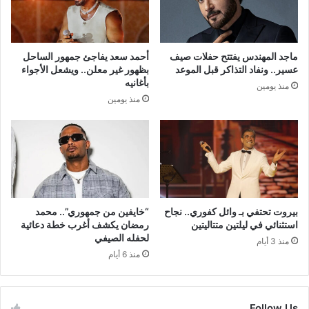
ماجد المهندس يفتتح حفلات صيف
أحمد سعد يفاجئ جمهور الساحل
عسير.. ونفاد التذاكر قبل الموعد
بظهور غير معلن.. ويشعل الأجواء
بأغانيه
منذ يومين
منذ يومين
بيروت تحتفي بـ وائل كفوري.. نجاح
“خايفين من جمهوري”.. محمد
استثنائي في ليلتين متتاليتين
رمضان يكشف أغرب خطة دعائية
لحفله الصيفي
منذ 3 أيام
منذ 6 أيام
Follow Us