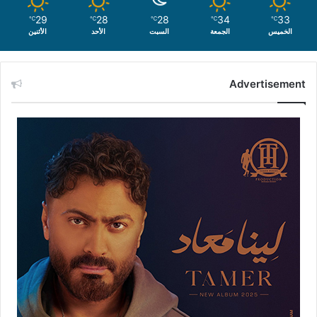
29
28
28
34
33
℃
℃
℃
℃
℃
الخميس
الجمعة
السبت
الأحد
الأثنين
Advertisement