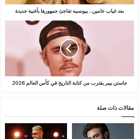
بعد غياب عامين.. بيونسيه تفاجئ جمهورها بأغنية جديدة
جاستن
بيبر
يقترب
من
كتابة
التاريخ
في
كأس
العالم
2026
جاستن بيبر يقترب من كتابة التاريخ في كأس العالم 2026
مقالات ذات صلة