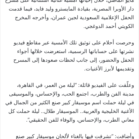
مايو الماضي، خلال إحيائها أمسية غنائية استثنائية على مسرح
دار الأوبرا المصرية، بقيادة المايسترو وليد فايد، فيما قدمت
الحفل الإعلامية السعودية لجين عمران، وأخرجه المخرج
الكويتي أحمد الدوغجي.
وحرصت أحلام على توثيق تلك الأمسية عبر مقاطع فيديو
نشرتها على حساباتها الرسمية، استعرضت خلالها أجواء
الحفل والحضور، إلى جانب لحظات صعودها إلى المسرح
وتقديمها لأبرز الأغنيات.
وعلّقت على الفيديو قائلة: “ليلة من العمر، في القاهرة،
مدينة الفن والطرب، اجتمع الحب، والإحساس، والموسيقى
في ليلة حملت اسم موسيقار كبير صنع الكثير من الجمال في
الأغنية الخليجية والعربية.. الموسيقار طلال.. ليلة حملت كل
معاني الطرب، والإحساس، والوفاء للفن الحقيقي”.
وأضافت: “تشرفت فيها بالغناء لألحان موسيقار كبير صنع