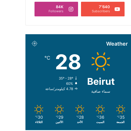
84K
7٬640
Followers
Subscribers
Weather
28
℃
Beirut
35º - 28º
60%
4.78 كيلومتر/ساعة
سماء صافية
30
29
28
36
35
℃
℃
℃
℃
℃
الجمعة
السبت
الأحد
الأثنين
الثلاثاء