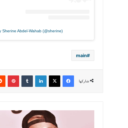
by Sherine Abdel-Wahab (@sherine)
main
فيسبوك
‫X
لينكدإن
بينتي
شاركها
جاستن
بيبر
يقترب