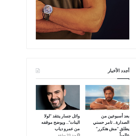
أجدد الأخبار
بعد أسبوعين من
وائل جسار ينتقد “لولا
الصدارة.. تامر حسني
البنات”.. ويوضح موقفه
يطلق “مش هتكرر”
من عمرو دياب
عالمياً
منذ 20 ساعة