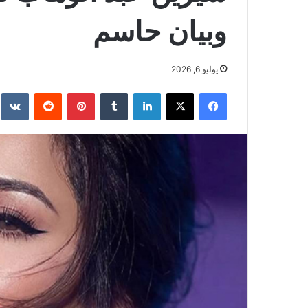
وبيان حاسم
يوليو 6, 2026
فيسبوك
‫X
لينكدإن
بينتيريست