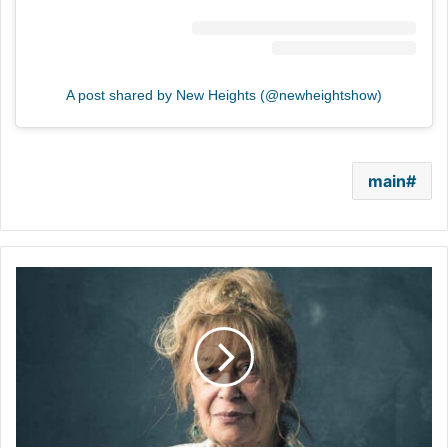
A post shared by New Heights (@newheightshow)
main
بعد
سرقة
منزلها..
وزارة
الداخلية
السورية
تكشف
تفاصيل
صادمة