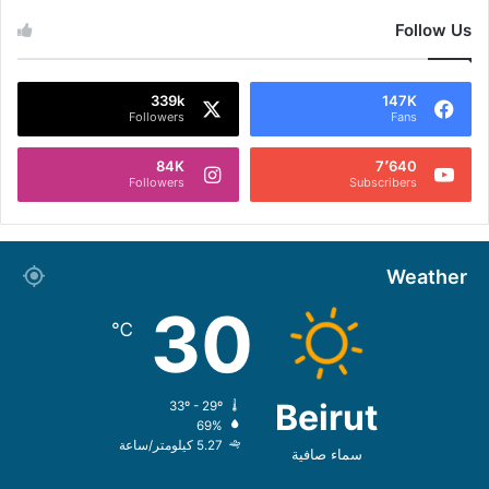
Follow Us
339k
147K
Followers
Fans
84K
7٬640
Followers
Subscribers
Weather
30
℃
Beirut
33º - 29º
69%
5.27 كيلومتر/ساعة
سماء صافية