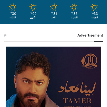
30
29
31
36
33
℃
℃
℃
℃
℃
الجمعة
السبت
الأحد
الأثنين
الثلاثاء
Advertisement