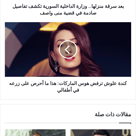
في
بعد سرقة منزلها.. وزارة الداخلية السورية تكشف تفاصيل
قضية
صادمة في قضية منى واصف
منى
واصف
كندة
علوش
ترفض
هوس
الماركات:
هذا
ما
أحرص
على
زرعه
كندة علوش ترفض هوس الماركات: هذا ما أحرص على زرعه
في
في أطفالي
أطفالي
مقالات ذات صلة