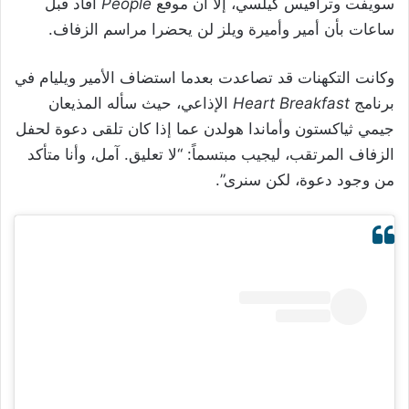
سويفت وترافيس كيلسي، إلا أن موقع
People
أفاد قبل
ساعات بأن أمير وأميرة ويلز لن يحضرا مراسم الزفاف.
وكانت التكهنات قد تصاعدت بعدما استضاف الأمير ويليام في
برنامج
Heart Breakfast
الإذاعي، حيث سأله المذيعان
جيمي ثياكستون وأماندا هولدن عما إذا كان تلقى دعوة لحفل
الزفاف المرتقب، ليجيب مبتسماً: “لا تعليق. آمل، وأنا متأكد
من وجود دعوة، لكن سنرى”.