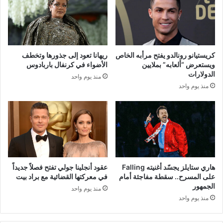
كريستيانو رونالدو يفتح مرأبه الخاص
ريهانا تعود إلى جذورها وتخطف
ويستعرض “ألعابه” بملايين
الأضواء في كرنفال باربادوس
الدولارات
منذ يوم واحد
منذ يوم واحد
هاري ستايلز يجسّد أغنيته Falling
عقود أنجلينا جولي تفتح فصلاً جديداً
على المسرح.. سقطة مفاجئة أمام
في معركتها القضائية مع براد بيت
الجمهور
منذ يوم واحد
منذ يوم واحد