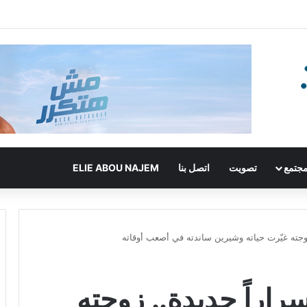
جتمع
تصويت
اتصل بنا
ELIE ABOU NAJEM
وجته غيّرت حياته وشيرين ساندته في أصعب أوقاته
اراً جديدة.. زوجته