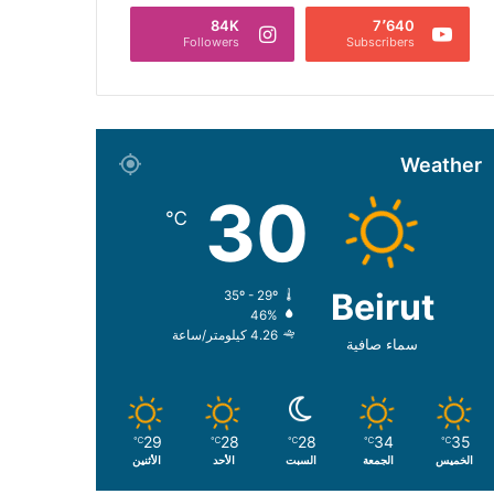
84K
7٬640
Followers
Subscribers
Weather
30
℃
Beirut
35º - 29º
46%
4.26 كيلومتر/ساعة
سماء صافية
29
28
28
34
35
℃
℃
℃
℃
℃
الخميس
الجمعة
السبت
الأحد
الأثنين