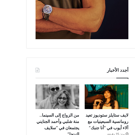
أجدد الأخبار
لايف ستايلز ستوديوز تعيد
من الزواج إلى السينما..
رومانسية السبعينيات مع
منة شلبي وأحمد الجنايني
آلاء أيوب في “أنا جنبك”
يجتمعان في “سلايف
النينجا”
منذ 15 دقيقة