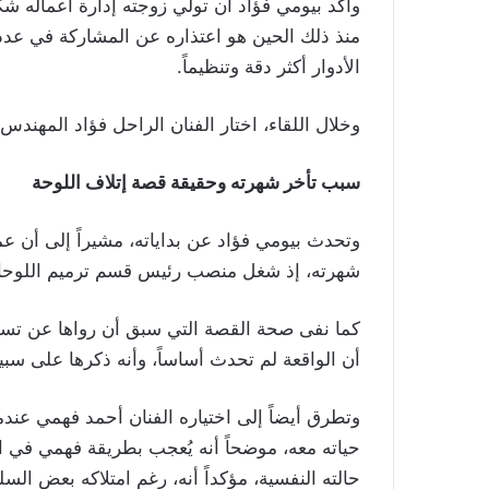
وأكد بيومي فؤاد أن تولّي زوجته إدارة أعماله شكّ
منذ ذلك الحين هو اعتذاره عن المشاركة في عدد ك
الأدوار أكثر دقة وتنظيماً.
وخلال اللقاء، اختار الفنان الراحل فؤاد المهند
سبب تأخر شهرته وحقيقة قصة إتلاف اللوحة
وتحدث بيومي فؤاد عن بداياته، مشيراً إلى أن عمل
شهرته، إذ شغل منصب رئيس قسم ترميم اللوحات 
كما نفى صحة القصة التي سبق أن رواها عن تسببه
أن الواقعة لم تحدث أساساً، وأنه ذكرها على سب
وتطرق أيضاً إلى اختياره الفنان أحمد فهمي عند
حياته معه، موضحاً أنه يُعجب بطريقة فهمي في ال
حالته النفسية، مؤكداً أنه، رغم امتلاكه بعض السل