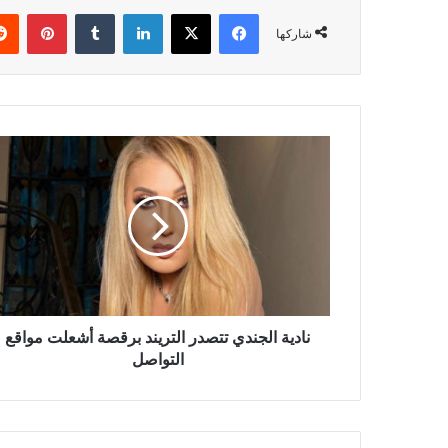
فيسبوك
‫X
لينكدإن
بينتي
شاركها
نادية
الجندي
تتصدر
التريند
برقصة
أشعلت
مواقع
التواصل
نادية الجندي تتصدر التريند برقصة أشعلت مواقع
التواصل