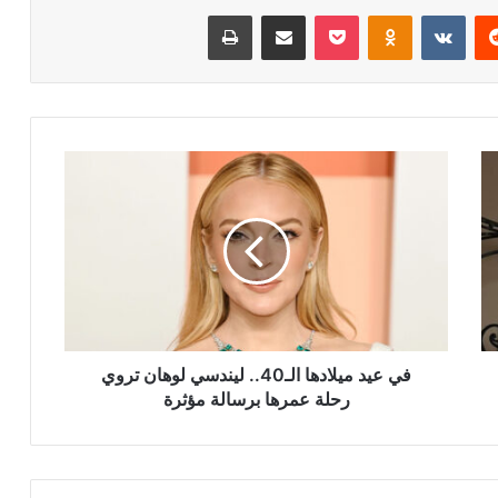
ريست
Odnoklassniki
‫Pocket
مشاركة عبر البريد
طباعة
في
عيد
ميلادها
الـ40..
ليندسي
لوهان
تروي
رحلة
عمرها
برسالة
في عيد ميلادها الـ40.. ليندسي لوهان تروي
مؤثرة
رحلة عمرها برسالة مؤثرة