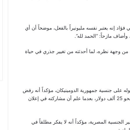
 فؤاد إنه يعتبر نفسه مليونيراً بالفعل، موضحاً أن أي
أضاف مازحاً: “الحمد لله”.
خ من وجهة نظره، لما أحدثته من تغيير جذري في حياة
ه على جنسية جمهورية الدومينيكان، مؤكداً أنه رفض
استكمال إجراءات الحصول عليها، رغم خسارته نحو 25 ألف دولار، بعدما علم أن مشاركته في إعلان
لجنسية المصرية، مؤكداً أنه لا يفكر مطلقاً في