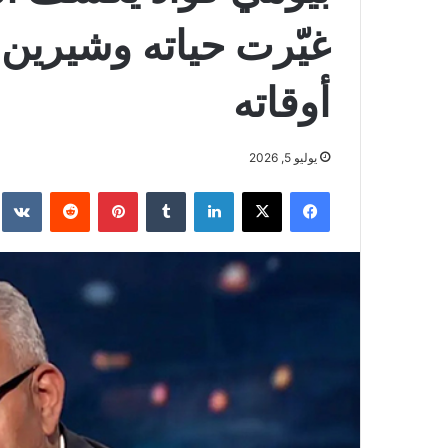
غيّرت حياته وشيرين
أوقاته
يوليو 5, 2026
فيسبوك
‫X
لينكدإن
بينتيريست