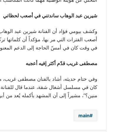
التخلي عن هويته الوطنية مهما كانت المكاسب ال
شيرين عبد الوهاب ساندتني في أصعب لحظاتي
وكشف بيومي فؤاد أن الفنانة شيرين عبد الوهاب
أصعب الفترات التي مر بها، مؤكداً أن كلماتها تركت 
في وقت كان في أمسّ الحاجة إلى الدعم المعنو
مصطفى غريب قدّم أكثر إفيه أعجبه
وفي ختام حديثه، أشاد بالفنان مصطفى غريب، مؤكد
كان في مسلسل أشغال شقة، عندما قال للفنانة ف
منين؟”، مشيراً إلى أن المشهد بأكمله يُعد من أبر
main