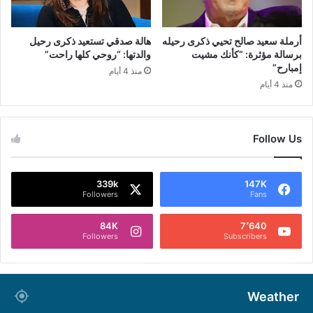
أرملة سعيد صالح تحيي ذكرى رحيله
هالة صدقي تستعيد ذكرى رحيل
برسالة مؤثرة: “كأنك مشيت
والدتها: “روحي كلها راحت”
إمبارح”
منذ 4 أيام
منذ 4 أيام
Follow Us
339k
147K
Followers
Fans
84K
7٬640
Followers
Subscribers
Weather