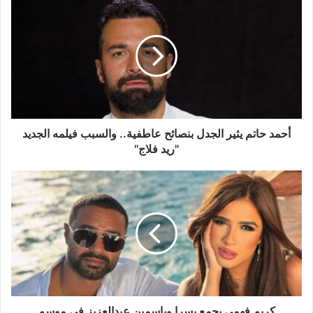
حاتم
يثير
الجدل
بنصائح
عاطفية..
والسبب
فيلمه
الجديد
"ريد
أحمد حاتم يثير الجدل بنصائح عاطفية.. والسبب فيلمه الجديد
فلاج"
"ريد فلاج"
كريم
فهمي
يجمع
يسرا
وياسمين
عبدالعزيز
في
موسم
سينمائي
واحد
كريم فهمي يجمع يسرا وياسمين عبدالعزيز في موسم