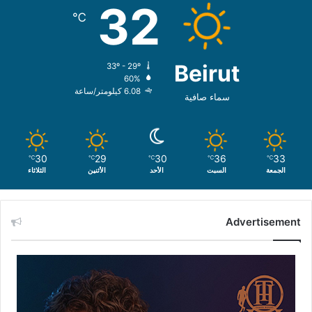
32
℃
Beirut
33º - 29º
60%
6.08 كيلومتر/ساعة
سماء صافية
30
29
30
36
33
℃
℃
℃
℃
℃
الجمعة
السبت
الأحد
الأثنين
الثلاثاء
Advertisement