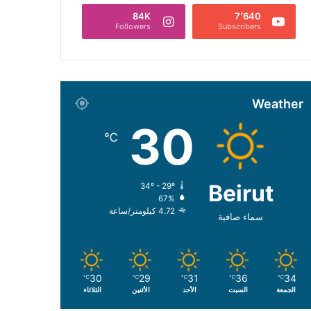
84K
7٬640
Followers
Subscribers
Weather
30
℃
Beirut
34º - 29º
67%
4.72 كيلومتر/ساعة
سماء صافية
30
29
31
36
34
℃
℃
℃
℃
℃
الجمعة
السبت
الأحد
الأثنين
الثلاثاء