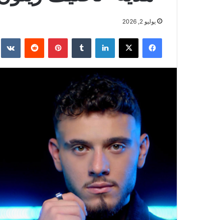
يوليو 2, 2026
فيسبوك
‫X
لينكدإن
بينتيريست