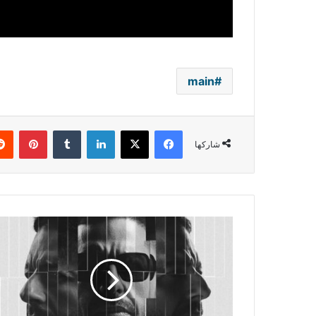
main
فيسبوك
‫X
لينكدإن
بينتي
شاركها
بعد
نجاح
"سمعوني"..
محمد
حماقي
يضرب
موعدًا