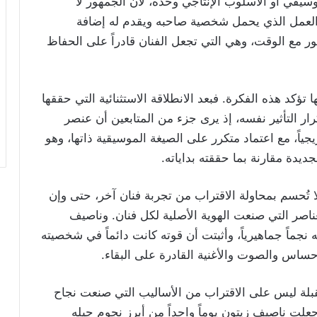
وسيقي أو الأسلوب الإنتاجي وحده، لأن الجمهور لا
العمل الذي يحمل شخصية صاحبه ويقدم له إضافة
تتطور مع الوقت، وهي التي تجعل الفنان قادراً على الحفاظ
ؤكد هذه الفكرة. فبعد الانطلاقة الاستثنائية التي حققها
ار التأثير نفسه، إذ يرى جزء من المتابعين أن عنصر
يجياً، مع اعتماد متكرر على الصيغة الموسيقية ذاتها، وهو
يدة مقارنة بما حققته بداياته.
لا تُحسم بمحاولة الاقتراب من تجربة فنان آخر، حتى وإن
ناصر التي صنعت الهوية الأصلية لكل فنان. وناصيف
ه نجماً جماهيرياً، وأثبتت أن قوته كانت دائماً في شخصيته
إحساس والصوت والأغنية القادرة على البقاء.
قبلة ليس على الاقتراب من الأساليب التي صنعت نجاح
علت ناصيف زيتون يوماً واحداً من أبرز نجوم جيله