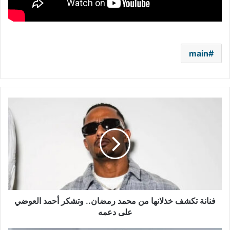
main
فنانة
تكشف
خذلانها
من
محمد
رمضان..
وتشكر
أحمد
العوضي
على
فنانة تكشف خذلانها من محمد رمضان.. وتشكر أحمد العوضي
دعمه
على دعمه