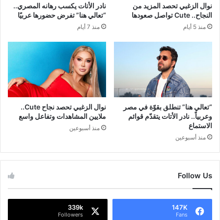
نوال الزغبي تحصد المزيد من
نادر الأتات يكسب رهانه المصري..
النجاح.. Cute تواصل صعودها
“تعالي هنا” تفرض حضورها عربيًا
منذ 5 أيام
منذ 7 أيام
“تعالي هنا” تنطلق بقوّة في مصر
نوال الزغبي تحصد نجاح Cute..
وعربياً.. نادر الأتات يتقدّم قوائم
ملايين المشاهدات وتفاعل واسع
الاستماع
منذ أسبوعين
منذ أسبوعين
Follow Us
339k
147K
Followers
Fans