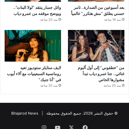
بعد أسبوعين من الصدارة.. تامر
وائل جسار ينتقد “لولا البنات”..
حسني يطلق “مش هتكرر” عالمياً
ويوضح موقفه من عمرو دياب
منذ 19 ساعة
منذ 20 ساعة
من “خطفوني” إلى أول ألبوم
لايف ستايلز ستوديوز تعيد
غنائي.. جنا عمرو دياب تبدأ
رومانسية السبعينيات مع آلاء أيوب
مشوارها الخاص
في “أنا جنبك”
منذ 20 ساعة
منذ 20 ساعة
© حقوق النشر 2026، جميع الحقوق محفوظة |
Bitajarod News
فيسبوك
‫X
‫YouTube
انستقرام