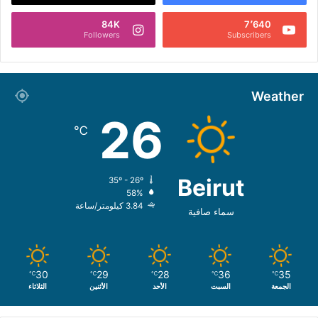
84K
7٬640
Followers
Subscribers
Weather
26
℃
Beirut
35º - 26º
58%
3.84 كيلومتر/ساعة
سماء صافية
30
29
28
36
35
℃
℃
℃
℃
℃
الجمعة
السبت
الأحد
الأثنين
الثلاثاء