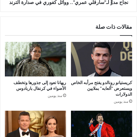
نجاح مدوٍّ لـ"سارقلي عمري".. ووائل كفوري في صدارة الترند
مقالات ذات صلة
كريستيانو رونالدو يفتح مرأبه الخاص
ريهانا تعود إلى جذورها وتخطف
ويستعرض “ألعابه” بملايين
الأضواء في كرنفال باربادوس
الدولارات
منذ يومين
منذ يومين