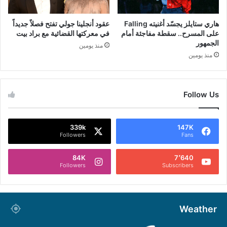
هاري ستايلز يجسّد أغنيته Falling
عقود أنجلينا جولي تفتح فصلاً جديداً
على المسرح.. سقطة مفاجئة أمام
في معركتها القضائية مع براد بيت
الجمهور
منذ يومين
منذ يومين
Follow Us
339k
147K
Followers
Fans
84K
7٬640
Followers
Subscribers
Weather