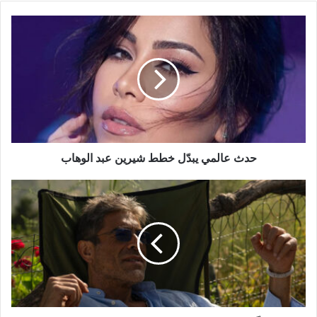
حدث
عالمي
يبدّل
خطط
شيرين
عبد
الوهاب
حدث عالمي يبدّل خطط شيرين عبد الوهاب
نجاح
مدوٍّ
لـ"سارقلي
عمري"..
ووائل
كفوري
في
صدارة
الترند