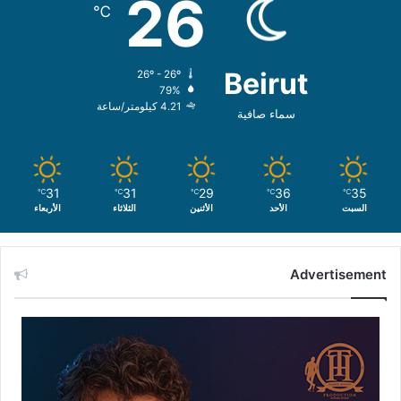
26
℃
Beirut
26º - 26º
79%
4.21 كيلومتر/ساعة
سماء صافية
31
31
29
36
35
℃
℃
℃
℃
℃
السبت
الأحد
الأثنين
الثلاثاء
الأربعاء
Advertisement