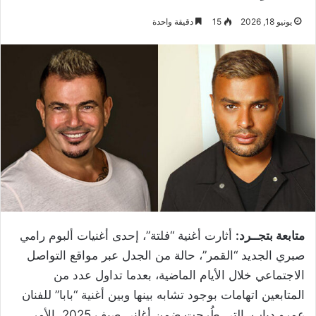
يونيو 18, 2026
15
دقيقة واحدة
متابعة بتجــرد:
أثارت أغنية “فلتة”، إحدى أغنيات ألبوم رامي
صبري الجديد “القمر”، حالة من الجدل عبر مواقع التواصل
الاجتماعي خلال الأيام الماضية، بعدما تداول عدد من
المتابعين اتهامات بوجود تشابه بينها وبين أغنية “بابا” للفنان
عمرو دياب، التي طُرحت ضمن أغاني صيف 2025، الأمر