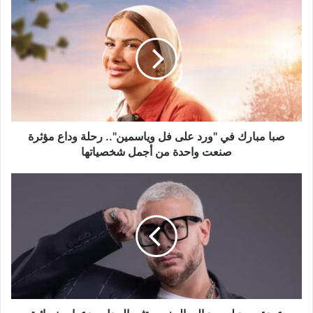
صبا
مبارك
في
"ورد
على
فل
وياسمين"..
رحلة
وداع
مؤثرة
صبا مبارك في "ورد على فل وياسمين".. رحلة وداع مؤثرة
صنعت
صنعت واحدة من أجمل شخصياتها
واحدة
من
عودة
أجمل
سعد
شخصياتها
لمجرد
إلى
المغرب
تثير
الجدل..
دعوات
نسائية
لإلغاء