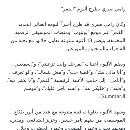
رامي صبري يطرح ألبوم “القمر”
وكان رامي صبري قد طرح أخيراً ألبومه الغنائي الجديد
“القمر” عبر موقع “يوتيوب” ومنصات الموسيقى الرقمية
المختلفة، ويضم 13 أغنية متنوعة تعاون خلالها مع نخبة من
الشعراء والملحنين والموزعين.
ويضم الألبوم أغنيات “بفرحك وإنت تزعلني”، و”إسمعيني”،
و”أنا مالي بيك”، و”قصة حب”، و”مش بنساك”، و”لو تعرف”،
و”أيامي”، إلى جانب الأغنية الرئيسية “القمر”، و”يا بختي بيه”،
و”فلتة”، و”خليكي هنا”، و”لسه باقي عليك”، و”موسم
الـSummer”.
وشهد الألبوم تعاونات فنية متنوعة مع عدد من أبرز صُنّاع
الموسيقى، من بينهم تامر حسين، وعزيز الشافعي، ومدين،
ومحمد يحيى، وعمرو المصري، وعمرو الخضري، وجلال