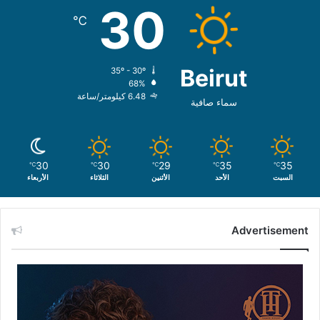
30
℃
Beirut
35º - 30º
68%
6.48 كيلومتر/ساعة
سماء صافية
30
30
29
35
35
℃
℃
℃
℃
℃
السبت
الأحد
الأثنين
الثلاثاء
الأربعاء
Advertisement