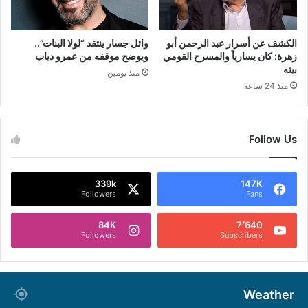
الكشف عن أسرار عبد الرحمن أبو
وائل جسار ينتقد “لولا البنات”..
زهرة: كان يسارياً والمسرح القومي
ويوضح موقفه من عمرو دياب
بيته
منذ يومين
منذ 24 ساعة
Follow Us
339k
147K
Followers
Fans
84K
7٬640
Followers
Subscribers
Weather