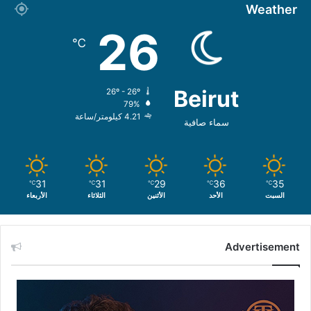
Weather
26
℃
Beirut
26º - 26º
79%
4.21 كيلومتر/ساعة
سماء صافية
31
31
29
36
35
℃
℃
℃
℃
℃
السبت
الأحد
الأثنين
الثلاثاء
الأربعاء
Advertisement