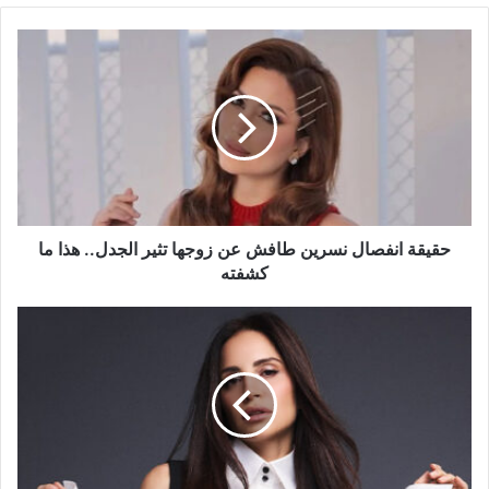
حقيقة
انفصال
نسرين
طافش
عن
زوجها
تثير
الجدل..
هذا
ما
حقيقة انفصال نسرين طافش عن زوجها تثير الجدل.. هذا ما
كشفته
كشفته
قبل
حفلها
المرتقب..
آمال
ماهر
تصل
باريس
وتوجّه