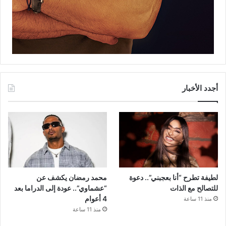
أجدد الأخبار
لطيفة تطرح “أنا بعجبني”.. دعوة
محمد رمضان يكشف عن
للتصالح مع الذات
“عشماوي”.. عودة إلى الدراما بعد
4 أعوام
منذ 11 ساعة
منذ 11 ساعة