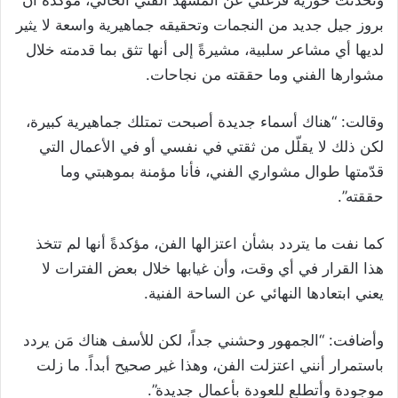
وتحدثت حورية فرغلي عن المشهد الفني الحالي، مؤكدةً أن
بروز جيل جديد من النجمات وتحقيقه جماهيرية واسعة لا يثير
لديها أي مشاعر سلبية، مشيرةً إلى أنها تثق بما قدمته خلال
مشوارها الفني وما حققته من نجاحات.
وقالت: “هناك أسماء جديدة أصبحت تمتلك جماهيرية كبيرة،
لكن ذلك لا يقلّل من ثقتي في نفسي أو في الأعمال التي
قدّمتها طوال مشواري الفني، فأنا مؤمنة بموهبتي وما
حققته”.
كما نفت ما يتردد بشأن اعتزالها الفن، مؤكدةً أنها لم تتخذ
هذا القرار في أي وقت، وأن غيابها خلال بعض الفترات لا
يعني ابتعادها النهائي عن الساحة الفنية.
وأضافت: “الجمهور وحشني جداً، لكن للأسف هناك مَن يردد
باستمرار أنني اعتزلت الفن، وهذا غير صحيح أبداً. ما زلت
موجودة وأتطلع للعودة بأعمال جديدة”.