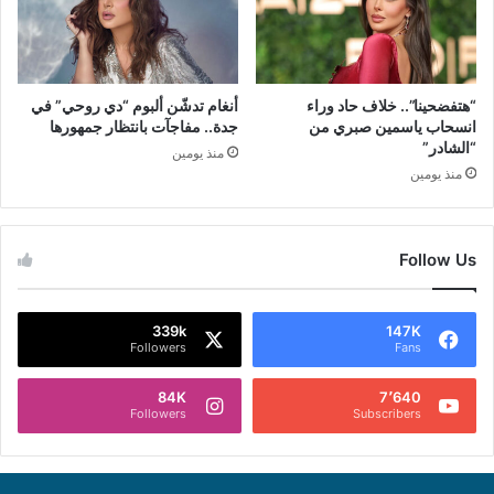
“هتفضحينا”.. خلاف حاد وراء
أنغام تدشّن ألبوم “دي روحي” في
انسحاب ياسمين صبري من
جدة.. مفاجآت بانتظار جمهورها
“الشادر”
منذ يومين
منذ يومين
Follow Us
339k
147K
Followers
Fans
84K
7٬640
Followers
Subscribers