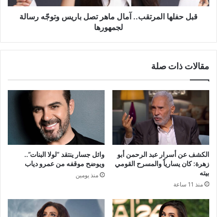
رسالة
لجمهورها
قبل حفلها المرتقب.. آمال ماهر تصل باريس وتوجّه رسالة
لجمهورها
مقالات ذات صلة
الكشف عن أسرار عبد الرحمن أبو
وائل جسار ينتقد “لولا البنات”..
زهرة: كان يسارياً والمسرح القومي
ويوضح موقفه من عمرو دياب
بيته
منذ يومين
منذ 11 ساعة