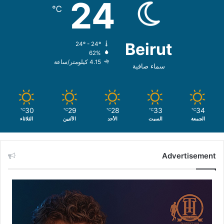
24
℃
Beirut
24º - 24º
62%
4.15 كيلومتر/ساعة
سماء صافية
30
29
28
33
34
℃
℃
℃
℃
℃
الجمعة
السبت
الأحد
الأثنين
الثلاثاء
Advertisement