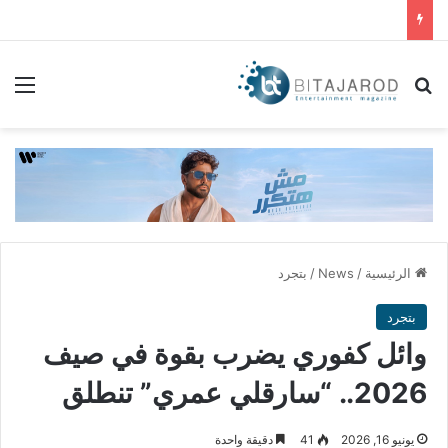
بحث عن
الق
الرئيسية
/
News
/
بتجرد
بتجرد
وائل كفوري يضرب بقوة في صيف
2026.. “سارقلي عمري” تنطلق
يونيو 16, 2026
41
دقيقة واحدة