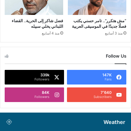
“مش هتكرر”.. تامر حسني يكتب
فضل شاكر إلى الحرية.. القضاء
فصلًا جديدًا في الموسيقى العربية
اللبناني يخلي سبيله
منذ 3 أسابيع
منذ 4 أسابيع
Follow Us
339k
147K
Followers
Fans
84K
7٬640
Followers
Subscribers
Weather