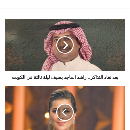
بعد
نفاد
التذاكر..
راشد
الماجد
يضيف
ليلة
ثالثة
في
الكويت
بعد نفاد التذاكر.. راشد الماجد يضيف ليلة ثالثة في الكويت
عائشة
بن
أحمد
تخوض
رمضان
بعملين
للمرة