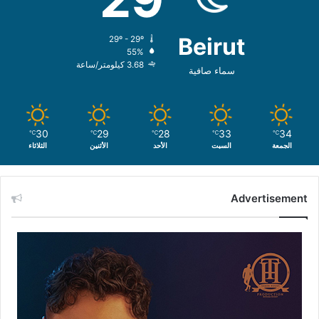
Beirut
29º - 29º
55%
3.68 كيلومتر/ساعة
سماء صافية
30
29
28
33
34
℃
℃
℃
℃
℃
الجمعة
السبت
الأحد
الأثنين
الثلاثاء
Advertisement