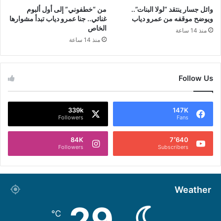
وائل جسار ينتقد “لولا البنات”..
من “خطفوني” إلى أول ألبوم
ويوضح موقفه من عمرو دياب
غنائي.. جنا عمرو دياب تبدأ مشوارها
الخاص
منذ 14 ساعة
منذ 14 ساعة
Follow Us
339k
147K
Followers
Fans
84K
7٬640
Followers
Subscribers
Weather
29
℃