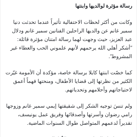
رسالة مؤثرة لوالديها وابنتها
وكانت من أكثر لحظات الاحتفالية تأثيراً عندما تحدثت دنيا
سمير غانم عن والديها الراحلين الفنانين سمير غانم ودلال
عبد العزيز، حيث وجهت لهما رسالة امتنان مؤثرة قائلة:
“أشكر أهلي الله يرحمهم لأنهم علموني الحب والعطاء غير
المشروط”.
كما خصّت ابنتها كايلا برسالة خاصة، مؤكدة أن الأمومة غيّرت
الكثير من نظرتها إلى قضايا الأطفال، ومنحتها فهماً أعمق
لاحتياجاتهم وأحلامهم وتحدياتهم.
ولم تنسَ توجيه الشكر إلى شقيقتها إيمي سمير غانم وزوجها
رامي رضوان وأسرتها وأصدقائها وفريق عمل يونيسف،
تقديراً لدعمهم المتواصل طوال السنوات الماضية.