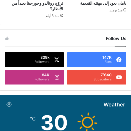
يامان يعود إلى مهنته القديمة
تزوّج رونالدو وجورجينا بعيداً من
الأنظار؟
منذ يومين
منذ 3 أيام
Follow Us
339k
147K
Followers
Fans
84K
7٬640
Followers
Subscribers
Weather
30
℃