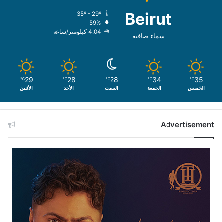
Beirut
35º - 29º
59%
4.04 كيلومتر/ساعة
سماء صافية
29
28
28
34
35
℃
℃
℃
℃
℃
الخميس
الجمعة
السبت
الأحد
الأثنين
Advertisement