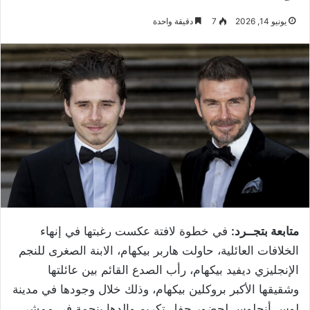
يونيو 14, 2026
7
دقيقة واحدة
متابعة بتجــرد:
في خطوة لافتة عكست رغبتها في إنهاء
الخلافات العائلية، حاولت هاربر بيكهام، الابنة الصغرى للنجم
الإنجليزي ديفيد بيكهام، رأب الصدع القائم بين عائلتها
وشقيقها الأكبر بروكلين بيكهام، وذلك خلال وجودها في مدينة
لوس أنجلوس لحضور حفل تكريم والدها بنجمة في ممشى