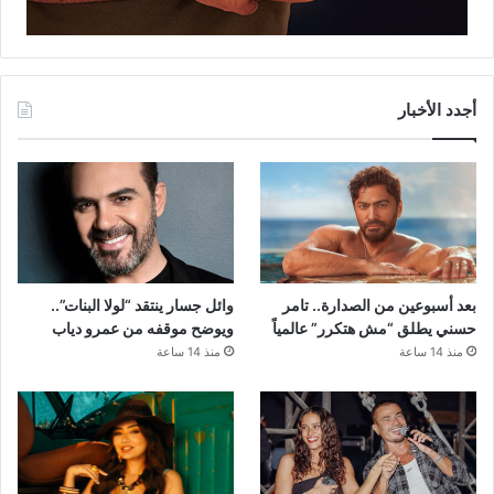
أجدد الأخبار
بعد أسبوعين من الصدارة.. تامر
وائل جسار ينتقد “لولا البنات”..
حسني يطلق “مش هتكرر” عالمياً
ويوضح موقفه من عمرو دياب
منذ 14 ساعة
منذ 14 ساعة