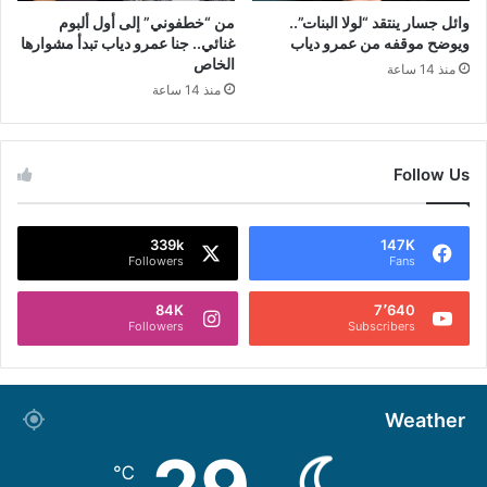
وائل جسار ينتقد “لولا البنات”..
من “خطفوني” إلى أول ألبوم
ويوضح موقفه من عمرو دياب
غنائي.. جنا عمرو دياب تبدأ مشوارها
الخاص
منذ 14 ساعة
منذ 14 ساعة
Follow Us
339k
147K
Followers
Fans
84K
7٬640
Followers
Subscribers
Weather
℃