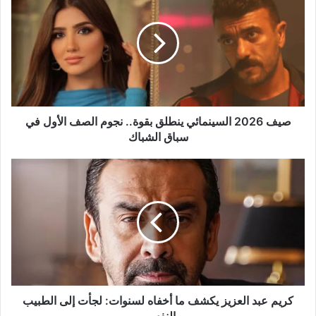
2026
السينمائي
ينطلق
بقوة..
نجوم
الصف
الأول
في
سباق
صيف 2026 السينمائي ينطلق بقوة.. نجوم الصف الأول في
الشباك
سباق الشباك
كريم
عبد
العزيز
يكشف
ما
أخفاه
لسنوات:
لجأت
إلى
الطبيب
كريم عبد العزيز يكشف ما أخفاه لسنوات: لجأت إلى الطبيب
النفسي