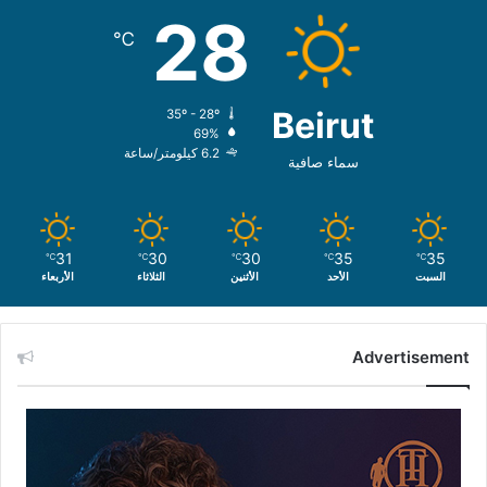
28
℃
Beirut
35º - 28º
69%
6.2 كيلومتر/ساعة
سماء صافية
31
30
30
35
35
℃
℃
℃
℃
℃
السبت
الأحد
الأثنين
الثلاثاء
الأربعاء
Advertisement