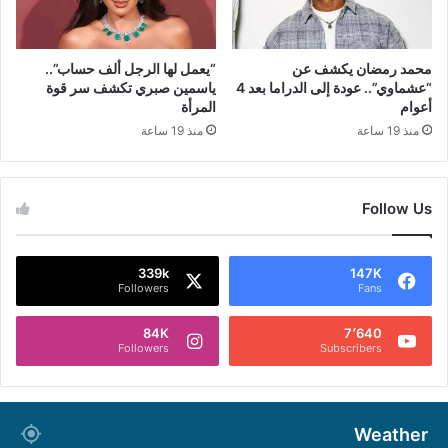
محمد رمضان يكشف عن
“يعمل لها الرجل ألف حساب”..
“عشماوي”.. عودة إلى الدراما بعد 4
ياسمين صبري تكشف سر قوة
أعوام
المرأة
منذ 19 ساعة
منذ 19 ساعة
Follow Us
339k
147K
Followers
Fans
84K
7٬640
Followers
Subscribers
Weather