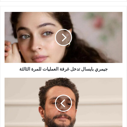
جيمري
بايسال
تدخل
غرفة
العمليات
للمرة
الثالثة
جيمري بايسال تدخل غرفة العمليات للمرة الثالثة
أحمد
الفيشاوي
يخطف
الأنظار
بظهور
رومانسي
جديد
مع