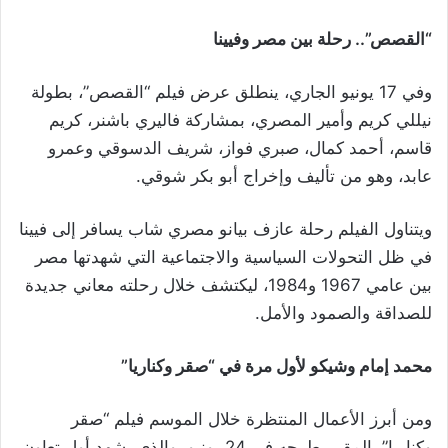
“القصص”.. رحلة بين مصر وفيينا
وفي 17 يونيو الجاري، ينطلق عرض فيلم “القصص”، بطولة
نيللي كريم وأمير المصري، بمشاركة فاليري باشنر، كريم
قاسم، أحمد كمال، صبري فواز، شريف الدسوقي وعمرو
عابد، وهو من تأليف وإخراج أبو بكر شوقي.
ويتناول الفيلم رحلة عازف بيانو مصري شاب يسافر إلى فيينا
في ظل التحولات السياسية والاجتماعية التي شهدتها مصر
بين عامي 1967 و1984، ليكتشف خلال رحلته معاني جديدة
للصداقة والصمود والأمل.
محمد إمام وشيكو لأول مرة في “صقر وكناريا”
ومن أبرز الأعمال المنتظرة خلال الموسم فيلم “صقر
وكناريا”، المقرر طرحه في 24 يونيو، والذي يشهد أول تعاون