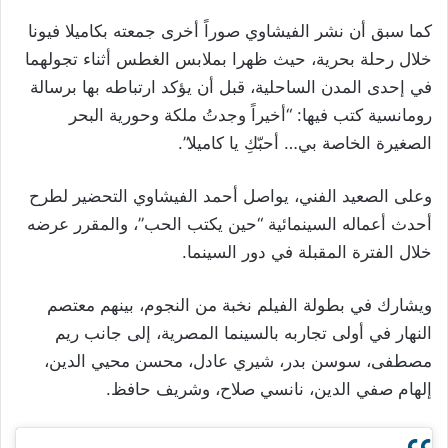
كما سبق أن نشر الفيشاوي صوراً أخرى جمعته بكاميلا فيونا
خلال رحلة بحرية، حيث ظهرا بملابس الغطس أثناء تجولهما
في إحدى المدن الساحلية، قبل أن يؤكد ارتباطه بها برسالة
رومانسية كتب فيها: “أخيراً وجدتُ ملكة وحورية البحر
الصغيرة الخاصة بي… أحبّكِ يا كاميلا”.
وعلى الصعيد الفني، يواصل أحمد الفيشاوي التحضير لطرح
أحدث أعماله السينمائية “حين يكتب الحب”، والمقرر عرضه
خلال الفترة المقبلة في دور السينما.
ويشارك في بطولة الفيلم نخبة من النجوم، بينهم معتصم
النهار في أولى تجاربه بالسينما المصرية، إلى جانب ريم
مصطفى، سوسن بدر، شيري عادل، محسن محيي الدين،
إلهام صفي الدين، نانسي صلاح، وشريف حافظ.