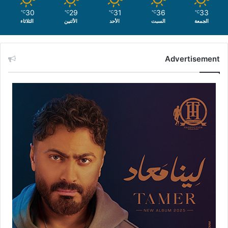
30
29
31
36
33
℃
℃
℃
℃
℃
الجمعة
السبت
الأحد
الأثنين
الثلاثاء
Advertisement