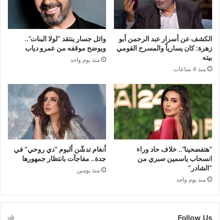
الكشف عن أسرار عبد الرحمن أبو
وائل جسار ينتقد “لولا البنات”..
زهرة: كان يسارياً والمسرح القومي
ويوضح موقفه من عمرو دياب
بيته
منذ يوم واحد
منذ 4 ساعات
“هتفضحينا”.. خلاف حاد وراء
أنغام تدشّن ألبوم “دي روحي” في
انسحاب ياسمين صبري من
جدة.. مفاجآت بانتظار جمهورها
“الشادر”
منذ يومين
منذ يوم واحد
Follow Us