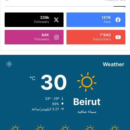
339k
147K
Followers
Fans
84K
7٬640
Followers
Subscribers
Weather
30
℃
Beirut
33º - 29º
69%
5.27 كيلومتر/ساعة
سماء صافية