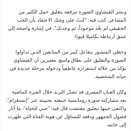
ونشر الفيشاوي الصورة مرفقة بتعليق حمل الكثير من
المشاعر، كتب فيه: “كنتُ على وشك الاعتقاد بأن الحب
الحقيقي لم يعُد موجوداً، ثم وجدتكِ”، في إشارة واضحة إلى
عمق ارتباطه بكاميلا فيونا.
وحظي المنشور بتفاعل كبير من المتابعين الذين تداولوا
الصورة والتعليق على نطاق واسع، معتبرين أن الفيشاوي
يؤكد من خلاله استقراره عاطفياً ودخوله مرحلة جديدة في
حياته الشخصية.
وكان الفنان المصري قد تصدّر الترند خلال الفترة الماضية
بعد مشاركته صورة رومانسية جمعته بحبيبته عبر “إنستغرام”،
واكتفى حينها بتعليق مقتضب قال فيه: “حبي للحياة”، ما أثار
فضول الجمهور ودفعه للتساؤل عن هوية الفتاة التي ظهرت
إلى جانبه.