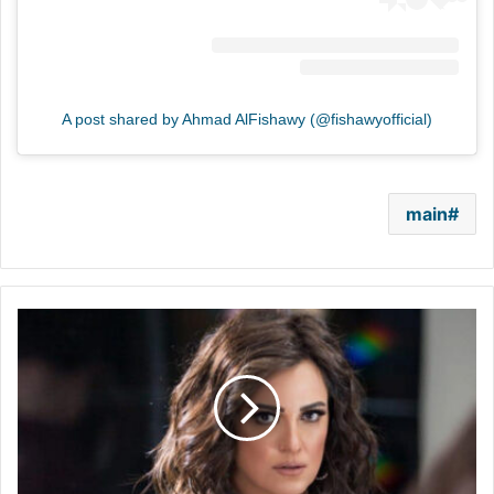
A post shared by Ahmad AlFishawy (@fishawyofficial)
main
بعد
الانتقادات..
ريهام
عبد
الغفور
تحسم
الجدل
حول