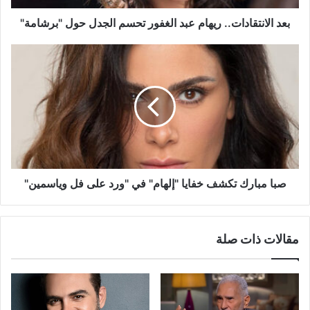
"برشامة"
بعد الانتقادات.. ريهام عبد الغفور تحسم الجدل حول "برشامة"
صبا
مبارك
تكشف
خفايا
"إلهام"
في
"ورد
على
فل
وياسمين"
صبا مبارك تكشف خفايا "إلهام" في "ورد على فل وياسمين"
مقالات ذات صلة