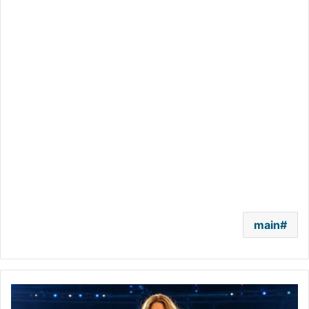
main
من
"كأس