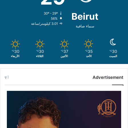
Beirut
30º - 29º
56%
3.01 كيلومتر/ساعة
سماء صافية
30
30
37
35
30
℃
℃
℃
℃
℃
السبت
الأحد
الأثنين
الثلاثاء
الأربعاء
Advertisement