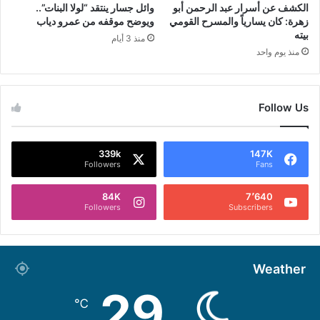
الكشف عن أسرار عبد الرحمن أبو
وائل جسار ينتقد “لولا البنات”..
زهرة: كان يسارياً والمسرح القومي
ويوضح موقفه من عمرو دياب
بيته
منذ 3 أيام
منذ يوم واحد
Follow Us
339k
147K
Followers
Fans
84K
7٬640
Followers
Subscribers
Weather
29
℃