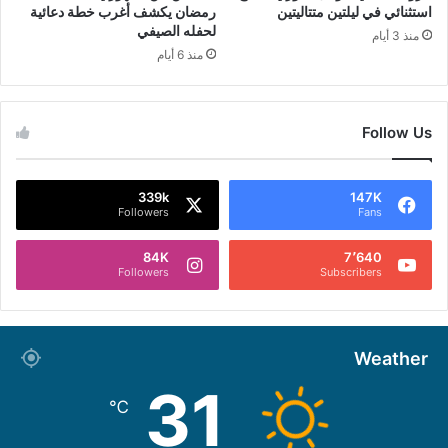
استثنائي في ليلتين متتاليتين
رمضان يكشف أغرب خطة دعائية
لحفله الصيفي
منذ 3 أيام
منذ 6 أيام
Follow Us
339k
147K
Followers
Fans
84K
7٬640
Followers
Subscribers
Weather
31
℃