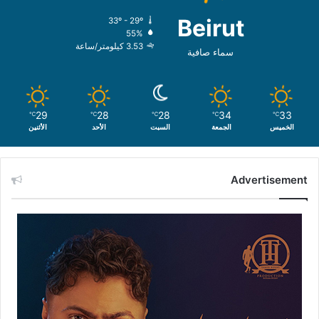
Beirut
33º - 29º
55%
3.53 كيلومتر/ساعة
سماء صافية
29
28
28
34
33
℃
℃
℃
℃
℃
الخميس
الجمعة
السبت
الأحد
الأثنين
Advertisement