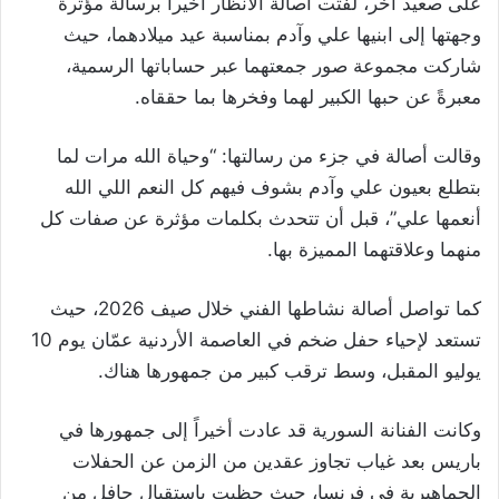
على صعيد آخر، لفتت أصالة الأنظار أخيراً برسالة مؤثرة
وجهتها إلى ابنيها علي وآدم بمناسبة عيد ميلادهما، حيث
شاركت مجموعة صور جمعتهما عبر حساباتها الرسمية،
معبرةً عن حبها الكبير لهما وفخرها بما حققاه.
وقالت أصالة في جزء من رسالتها: “وحياة الله مرات لما
بتطلع بعيون علي وآدم بشوف فيهم كل النعم اللي الله
أنعمها علي”، قبل أن تتحدث بكلمات مؤثرة عن صفات كل
منهما وعلاقتهما المميزة بها.
كما تواصل أصالة نشاطها الفني خلال صيف 2026، حيث
تستعد لإحياء حفل ضخم في العاصمة الأردنية عمّان يوم 10
يوليو المقبل، وسط ترقب كبير من جمهورها هناك.
وكانت الفنانة السورية قد عادت أخيراً إلى جمهورها في
باريس بعد غياب تجاوز عقدين من الزمن عن الحفلات
الجماهيرية في فرنسا، حيث حظيت باستقبال حافل من