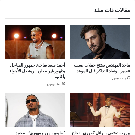
مقالات ذات صلة
ماجد المهندس يفتتح حفلات صيف
أحمد سعد يفاجئ جمهور الساحل
عسير.. ونفاد التذاكر قبل الموعد
بظهور غير معلن.. ويشعل الأجواء
بأغانيه
منذ يومين
منذ يومين
بيروت تحتفي بـ وائل كفوري.. نجاح
“خايفين من جمهوري”.. محمد